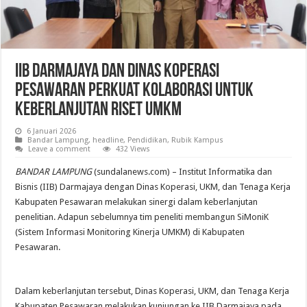
IIB Darmajaya dan Dinas Koperasi
Pesawaran Perkuat Kolaborasi untuk
Keberlanjutan Riset UMKM
6 Januari 2026
Bandar Lampung
,
headline
,
Pendidikan
,
Rubik Kampus
Leave a comment
432 Views
BANDAR LAMPUNG
(sundalanews.com) – Institut Informatika dan
Bisnis (IIB) Darmajaya dengan Dinas Koperasi, UKM, dan Tenaga Kerja
Kabupaten Pesawaran melakukan sinergi dalam keberlanjutan
penelitian. Adapun sebelumnya tim peneliti membangun SiMoniK
(Sistem Informasi Monitoring Kinerja UMKM) di Kabupaten
Pesawaran.
Dalam keberlanjutan tersebut, Dinas Koperasi, UKM, dan Tenaga Kerja
Kabupaten Pesawaran melakukan kunjungan ke IIB Darmajaya pada