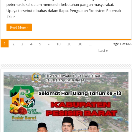
peternak lokal dalam memenuhi kebutuhan pangan masyarakat.
Upaya tersebut dibahas dalam Rapat Penguatan Ekosistem Peternak
Telur …
Read More »
1
2
3
4
5
»
10
20
30
...
Page 1 of 646
Last »