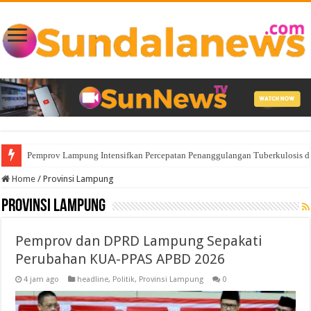
Pemprov Lampung Intensifkan Percepatan Penanggulangan Tuberkulosis 
Wagub Jihan Kukuhkan Pengurus Mabigus dan Pembina Gudep UIN Raden I
Home
/
Provinsi Lampung
Provinsi Lampung
Pemprov dan DPRD Lampung Sepakati
Perubahan KUA-PPAS APBD 2026
4 jam ago
headline
,
Politik
,
Provinsi Lampung
0