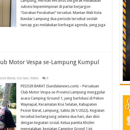
Lampung, Herman HN terus bergerak melakukan
suksesi kepemimpinan di partai berjargon
“Gerakan Perubahan” tersebut. Mantan Wali Kota
Bandar Lampung dua periode tersebut seolah
tancap gas melakukan berbagai agenda, yang juga
Club Motor Vespa se-Lampung Kumpul
sisir Barat
,
sisi lain
,
Video
0
PESISIR BARAT (Sundalanews.com) – Persatuan
Club Motor Vespa se-Provinsi Lampung menggelar
acara Camping Ground 1, yang berlokasi di Pekon
Waynapal, Kecamatan Krui Selatan, Kabupaten
Pesisir Barat, Lampung, Sabtu (8/1/2022). Kegiatan
tersebut berlangsung selama dua hari, dan diisi
dengan kegiatan sosial. Ketua panitia Kholim
mengatakan, kegiatan Camping Grond 1 ini