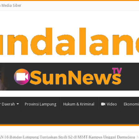
Media Siber
r Daerah
Provinsi Lampung
Hukum & Kriminal
Video
Ekonomi 
AN 16 Bandar Lampung Tuntaskan Studi S2 di MMT Kampus Unggul Darmajaya