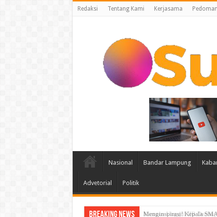
Redaksi
Tentang Kami
Kerjasama
Pedoman 
Nasional
Bandar Lampung
Kaba
Advetorial
Politik
Breaking News
Menginspirasi! Kepala SM