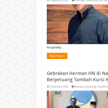
5 Agustus 2022
Lifestyle
,
Nasional
,
sisi lai
Hospitality …
Read More »
Gebrakan Herman HN di NasD
Berpeluang Tambah Kursi 
14 Januari 2022
Bandar Lampung
,
headlin