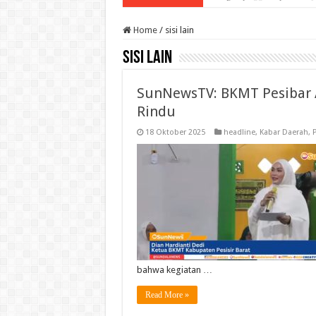
Home
/
sisi lain
sisi lain
SunNewsTV: BKMT Pesibar 
Rindu
18 Oktober 2025
headline
,
Kabar Daerah
,
P
bahwa kegiatan …
Read More »