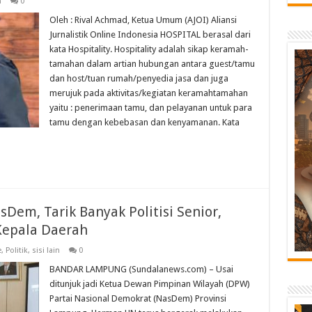
n
0
Oleh : Rival Achmad, Ketua Umum (AJOI) Aliansi
Jurnalistik Online Indonesia HOSPITAL berasal dari
kata Hospitality. Hospitality adalah sikap keramah-
tamahan dalam artian hubungan antara guest/tamu
dan host/tuan rumah/penyedia jasa dan juga
merujuk pada aktivitas/kegiatan keramahtamahan
yaitu : penerimaan tamu, dan pelayanan untuk para
tamu dengan kebebasan dan kenyamanan. Kata
em, Tarik Banyak Politisi Senior,
Kepala Daerah
e
,
Politik
,
sisi lain
0
BANDAR LAMPUNG (Sundalanews.com) – Usai
ditunjuk jadi Ketua Dewan Pimpinan Wilayah (DPW)
Partai Nasional Demokrat (NasDem) Provinsi