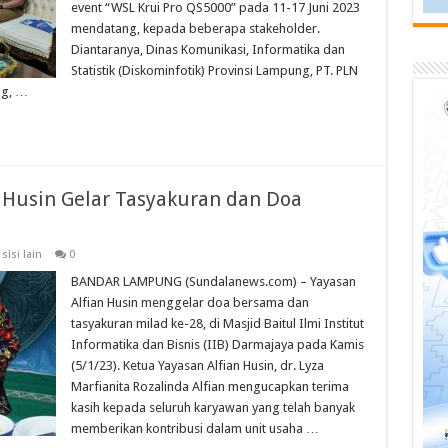
event “WSL Krui Pro QS5000” pada 11-17 Juni 2023
mendatang, kepada beberapa stakeholder.
Diantaranya, Dinas Komunikasi, Informatika dan
Statistik (Diskominfotik) Provinsi Lampung, PT. PLN
ng, …
n Husin Gelar Tasyakuran dan Doa
,
sisi lain
0
BANDAR LAMPUNG (Sundalanews.com) – Yayasan
Alfian Husin menggelar doa bersama dan
tasyakuran milad ke-28, di Masjid Baitul Ilmi Institut
Informatika dan Bisnis (IIB) Darmajaya pada Kamis
(5/1/23). Ketua Yayasan Alfian Husin, dr. Lyza
Marfianita Rozalinda Alfian mengucapkan terima
kasih kepada seluruh karyawan yang telah banyak
memberikan kontribusi dalam unit usaha …