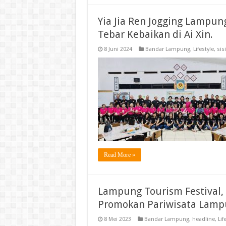
Yia Jia Ren Jogging Lampun
Tebar Kebaikan di Ai Xin.
8 Juni 2024
Bandar Lampung
,
Lifestyle
,
sisi
Read More »
Lampung Tourism Festival, 
Promokan Pariwisata Lam
8 Mei 2023
Bandar Lampung
,
headline
,
Lif