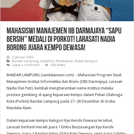
Mahasiswi Manajemen IIB Darmajaya “Sapu
Bersih” Medali di Porkot! Larasati Nadia
Borong Juara Kempo Dewasa!
2 Januari 2026
Bandar Lampung
,
headline
,
Pendidikan
,
Rubik Kampus
Leave a comment
456 Views
BANDAR LAMPUNG (sundalanews.com) – Mahasiswi Program Studi
Manajemen Institut Informatika dan Bisnis (IIB) Darmajaya, Larasati
Nadia Dwi Putri, kembali mengharumkan nama institusi melalui
prestasi gemilang di ajang kejuaraan kempo dalam Pekan Olahraga
Kota (Porkot) Bandar Lampung pada 27–28 Desember di Graha
Mandala Alam.
Dalam kejuaraan kempo kategori Kyu Kenshi Dewasa tersebut,
Larasati berhasil meraih Juara 1 Embu Berpasangan Kyu Kenshi
Dewasa, Juara 2 Randori Kelas 55 Kg Putri Dewasa, serta Juara 3 Embu