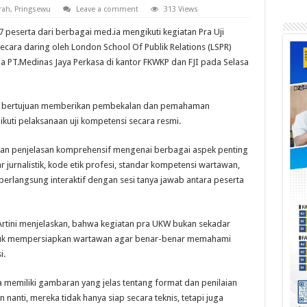
rah
,
Pringsewu
Leave a comment
313 Views
peserta dari berbagai med.ia mengikuti kegiatan Pra Uji
cara daring oleh London School Of Publik Relations (LSPR)
PT.Medinas Jaya Perkasa di kantor FKWKP dan FJI pada Selasa
ang bertujuan memberikan pembekalan dan pemahaman
ti pelaksanaan uji kompetensi secara resmi.
kan penjelasan komprehensif mengenai berbagai aspek penting
r jurnalistik, kode etik profesi, standar kompetensi wartawan,
berlangsung interaktif dengan sesi tanya jawab antara peserta
Artini menjelaskan, bahwa kegiatan pra UKW bukan sekadar
 untuk mempersiapkan wartawan agar benar-benar memahami
i.
a memiliki gambaran yang jelas tentang format dan penilaian
nanti, mereka tidak hanya siap secara teknis, tetapi juga