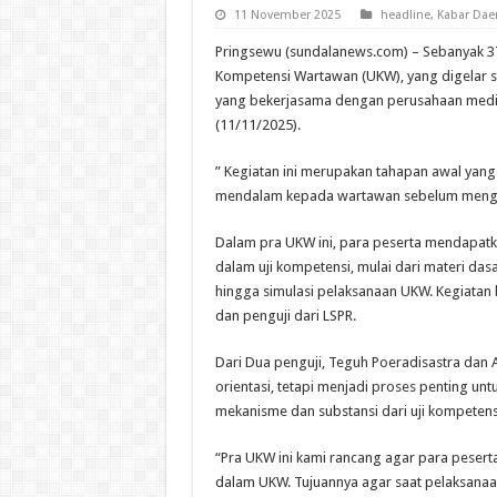
11 November 2025
headline
,
Kabar Dae
Pringsewu (sundalanews.com) – Sebanyak 37 
Kompetensi Wartawan (UKW), yang digelar se
yang bekerjasama dengan perusahaan media 
(11/11/2025).
” Kegiatan ini merupakan tahapan awal y
mendalam kepada wartawan sebelum mengiku
Dalam pra UKW ini, para peserta mendapat
dalam uji kompetensi, mulai dari materi dasa
hingga simulasi pelaksanaan UKW. Kegiatan 
dan penguji dari LSPR.
Dari Dua penguji, Teguh Poeradisastra dan 
orientasi, tetapi menjadi proses penting
mekanisme dan substansi dari uji kompetens
“Pra UKW ini kami rancang agar para pesert
dalam UKW. Tujuannya agar saat pelaksanaan 