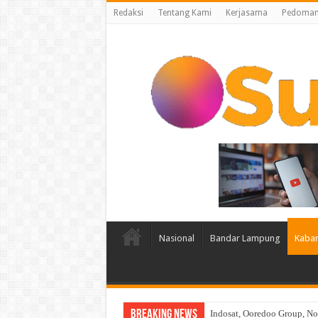
Redaksi
Tentang Kami
Kerjasama
Pedoman 
Nasional
Bandar Lampung
Kabar
Breaking News
Indosat, Ooredoo Group, Nok
SMSI Lampung Bidik Taman