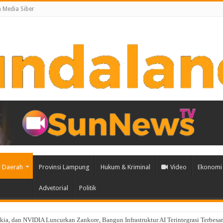
Media Siber
 Daerah
Provinsi Lampung
Hukum & Kriminal
Video
Ekonomi 
Advetorial
Politik
ia, dan NVIDIA Luncurkan Zankore, Bangun Infrastruktur AI Terintegrasi Terbesar 
 Purbakala dan TNWK Destinasi Ekspedisi Budaya SMSI dalam Rangkaian HPN 