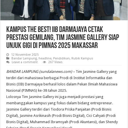
Kampus The Best! IIB Darmajaya Cetak
Prestasi Gemilang, Tim Jasmine Gallery Siap
Unjuk Gigi di PIMNAS 2025 Makassar
12 November 2025
Bandar Lampung
,
headline
,
Pendidikan
,
Rubik Kampus
Leave a comment
267 Views
BANDAR LAMPUNG (sundalanews.com) –
Tim Jasmine Gallery yang
terdiri dari mahasiswa berbagai Prodi di Institut Informatika dan
Bisnis (IIB) Darmajaya berhasil lolos dalam Pekan Ilmiah Mahasiswa
Nasional (PIMNAS) ke-38 tahun 2025.
Lolosnya Tim Jasmine Gallery ini juga menjadi prestasi yang
membanggakan kampus yang fokus dalam bidang entrepreneur.
Jasmine Gallery terdiri dari Tiodora Priska Panjaitan (Prodi Bisnis
Digital), Jasmine Asrikinasih (Prodi Bisnis Digital), Cici Cahyati (Prodi
Bisnis Digital), Muhammad Ibramsyah (Prodi Akuntansi), dan Shendy