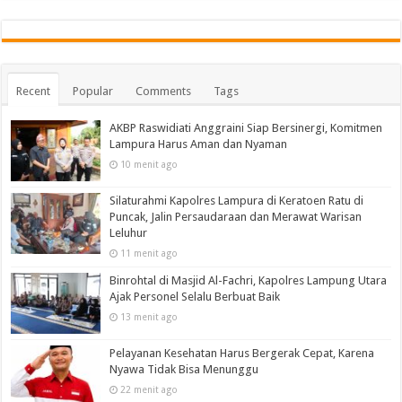
Recent
Popular
Comments
Tags
AKBP Raswidiati Anggraini Siap Bersinergi, Komitmen
Lampura Harus Aman dan Nyaman
10 menit ago
Silaturahmi Kapolres Lampura di Keratoen Ratu di
Puncak, Jalin Persaudaraan dan Merawat Warisan
Leluhur
11 menit ago
Binrohtal di Masjid Al-Fachri, Kapolres Lampung Utara
Ajak Personel Selalu Berbuat Baik
13 menit ago
Pelayanan Kesehatan Harus Bergerak Cepat, Karena
Nyawa Tidak Bisa Menunggu
22 menit ago