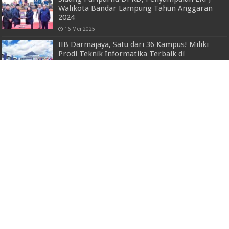
Walikota Bandar Lampung Tahun Anggaran
2024
16 Mei 2025
IIB Darmajaya, Satu dari 36 Kampus! Miliki
Prodi Teknik Informatika Terbaik di
Indonesia
19 Januari 2026
327 Personel Gabungan Amankan Saburai
Grand Jam, Polda Lampung Pastikan
Keamanan Maksimal
20 Juli 2025
KPM BLT-DD 2023 Di Pekon Padang Haluan
Ditetapkan
23 Februari 2023
Dua Spesialis Pencuri Besi Rel Kereta Api di
Lampung Utara Diringkus Polsek Sungkai
Utara
14 Januari 2025