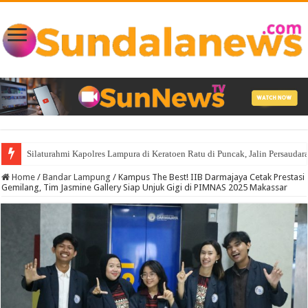
Silaturahmi Kapolres Lampura di Keratoen Ratu di Puncak, Jalin Persauda
Binrohtal di Masjid Al-Fachri, Kapolres Lampung Utara Ajak Personel Sela
Home
/
Bandar Lampung
/
Kampus The Best! IIB Darmajaya Cetak Prestasi
Gemilang, Tim Jasmine Gallery Siap Unjuk Gigi di PIMNAS 2025 Makassar