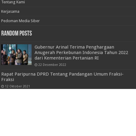
Tentang Kami
Kerjasama
Pedoman Media Siber
Random Posts
Gubernur Arinal Terima Penghargaan
Anugerah Perkebunan Indonesia Tahun 2022
dari Kementerian Pertanian RI
22 Desember 2022
Rapat Paripurna DPRD Tentang Pandangan Umum Fraksi-
Fraksi
12 Oktober 2021
Antisipasi Disorot KPK, Legislator Gerindra
Desak Pemkab Tangerang Selesaikan Fasos
Fasum
24 Januari 2022
Pemkab Lampura Himbau Masyarakat
Waspada Memarkirkan Kendaraan Dan
Keamanan Rumah