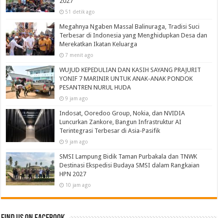
2027
51 detik ago
Megahnya Ngaben Massal Balinuraga, Tradisi Suci
Terbesar di Indonesia yang Menghidupkan Desa dan
Merekatkan Ikatan Keluarga
7 menit ago
WUJUD KEPEDULIAN DAN KASIH SAYANG PRAJURIT
YONIF 7 MARINIR UNTUK ANAK-ANAK PONDOK
PESANTREN NURUL HUDA‎
9 jam ago
Indosat, Ooredoo Group, Nokia, dan NVIDIA
Luncurkan Zankore, Bangun Infrastruktur AI
Terintegrasi Terbesar di Asia-Pasifik
9 jam ago
SMSI Lampung Bidik Taman Purbakala dan TNWK
Destinasi Ekspedisi Budaya SMSI dalam Rangkaian
HPN 2027
10 jam ago