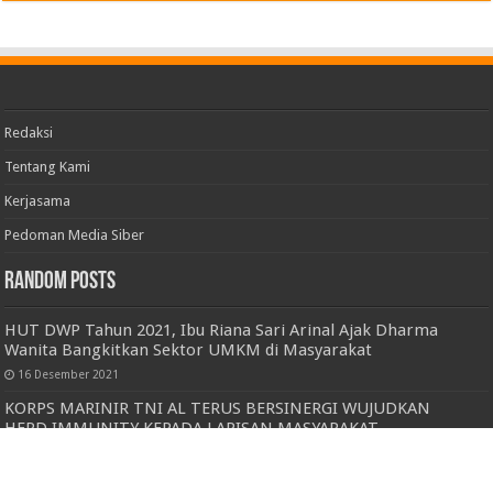
Redaksi
Tentang Kami
Kerjasama
Pedoman Media Siber
Random Posts
HUT DWP Tahun 2021, Ibu Riana Sari Arinal Ajak Dharma
Wanita Bangkitkan Sektor UMKM di Masyarakat
16 Desember 2021
KORPS MARINIR TNI AL TERUS BERSINERGI WUJUDKAN
HERD IMMUNITY KEPADA LAPISAN MASYARAKAT
7 Agustus 2021
Berpura-Pura Pesan Jasa Angkutan, 6 Pelaku Curas Diringkus