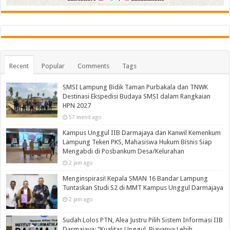
Recent
Popular
Comments
Tags
SMSI Lampung Bidik Taman Purbakala dan TNWK
Destinasi Ekspedisi Budaya SMSI dalam Rangkaian
HPN 2027
57 menit ago
Kampus Unggul IIB Darmajaya dan Kanwil Kemenkum
Lampung Teken PKS, Mahasiswa Hukum Bisnis Siap
Mengabdi di Posbankum Desa/Kelurahan
2 jam ago
Menginspirasi! Kepala SMAN 16 Bandar Lampung
Tuntaskan Studi S2 di MMT Kampus Unggul Darmajaya
2 jam ago
Sudah Lolos PTN, Alea Justru Pilih Sistem Informasi IIB
Darmajaya: “Kualitas Unggul, Biayanya Lebih