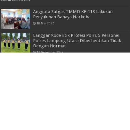
Anggota Satgas TMMD KE-113 Lakukan
Penyuluhan Bahaya Narkoba
18 Mei 2022
Langgar Kode Etik Profesi Polri, 5 Personel
Polres Lampung Utara Diberhentikan Tidak
Dengan Hormat
12 Desember 2022
Ketua IWO Way Kanan Beri Keejutan dan
Ucapan Special, Kepada Dandim 0427/WK,
Letkol Inf. Charluly Rudi Jatmiko
19 Januari 2023
Diikuti Ratusan Rider, Road Race Piala Bupati
Pesawaran Seri 2 Sukses Digelar
29 September 2024
Gubernur Arinal Djunaidi Resmikan
Pembangunan Jalan dan Pedestrian Ruas
Mayjend. H.M Ryacudu
6 Januari 2023