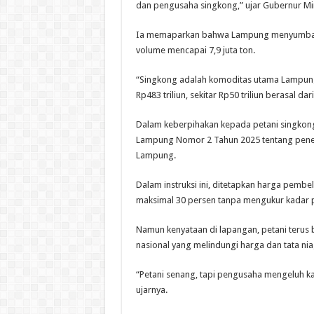
dan pengusaha singkong,” ujar Gubernur Mi
Ia memaparkan bahwa Lampung menyumbang 
volume mencapai 7,9 juta ton.
“Singkong adalah komoditas utama Lampung 
Rp483 triliun, sekitar Rp50 triliun berasal da
Dalam keberpihakan kepada petani singkong
Lampung Nomor 2 Tahun 2025 tentang peneta
Lampung.
Dalam instruksi ini, ditetapkan harga pemb
maksimal 30 persen tanpa mengukur kadar p
Namun kenyataan di lapangan, petani terus b
nasional yang melindungi harga dan tata ni
“Petani senang, tapi pengusaha mengeluh ka
ujarnya.