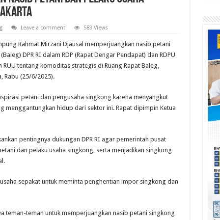
 Jakarta
g
Leave a comment
583 Views
pung Rahmat Mirzani Djausal memperjuangkan nasib petani
 (Baleg) DPR RI dalam RDP (Rapat Dengar Pendapat) dan RDPU
RUU tentang komoditas strategis di Ruang Rapat Baleg,
, Rabu (25/6/2025).
aspirasi petani dan pengusaha singkong karena menyangkut
ng menggantungkan hidup dari sektor ini. Rapat dipimpin Ketua
kankan pentingnya dukungan DPR RI agar pemerintah pusat
etani dan pelaku usaha singkong, serta menjadikan singkong
l.
gusaha sepakat untuk meminta penghentian impor singkong dan
a teman-teman untuk memperjuangkan nasib petani singkong