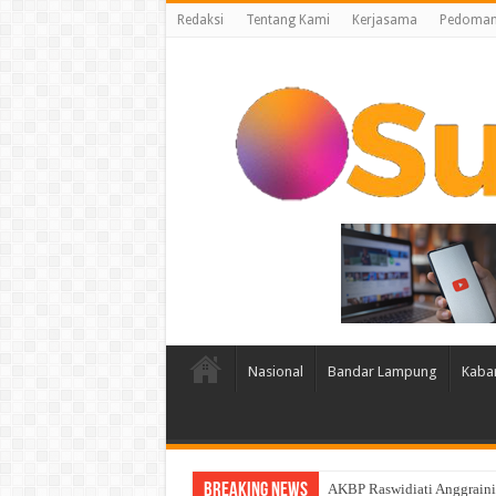
Redaksi
Tentang Kami
Kerjasama
Pedoman 
Nasional
Bandar Lampung
Kaba
Breaking News
AKBP Raswidiati Anggraini