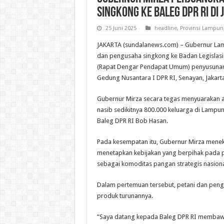
Singkong ke Baleg DPR RI di
25 Juni 2025
headline
,
Provinsi Lampun
JAKARTA (sundalanews.com) – Gubernur Lam
dan pengusaha singkong ke Badan Legislasi
(Rapat Dengar Pendapat Umum) penyusunan 
Gedung Nusantara I DPR RI, Senayan, Jakarta
Gubernur Mirza secara tegas menyuarakan 
nasib sedikitnya 800.000 keluarga di Lampu
Baleg DPR RI Bob Hasan.
Pada kesempatan itu, Gubernur Mirza mene
menetapkan kebijakan yang berpihak pada p
sebagai komoditas pangan strategis nasiona
Dalam pertemuan tersebut, petani dan pen
produk turunannya.
“Saya datang kepada Baleg DPR RI membaw