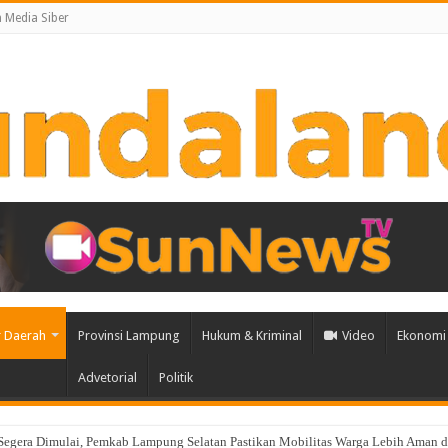
Media Siber
 Daerah
Provinsi Lampung
Hukum & Kriminal
Video
Ekonomi 
Advetorial
Politik
 Segera Dimulai, Pemkab Lampung Selatan Pastikan Mobilitas Warga Lebih Aman
r Upacara Penyerahan Tunggul Kesatuan “Wira Bhakti Bumi Ragem Tunas”