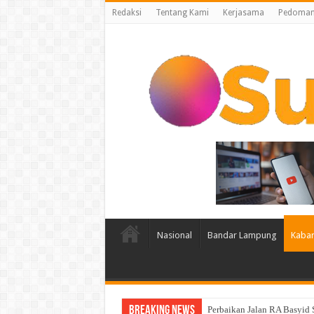
Redaksi
Tentang Kami
Kerjasama
Pedoman 
Nasional
Bandar Lampung
Kabar
Breaking News
Perbaikan Jalan RA Basyid
Polres Lampung Utara Gela