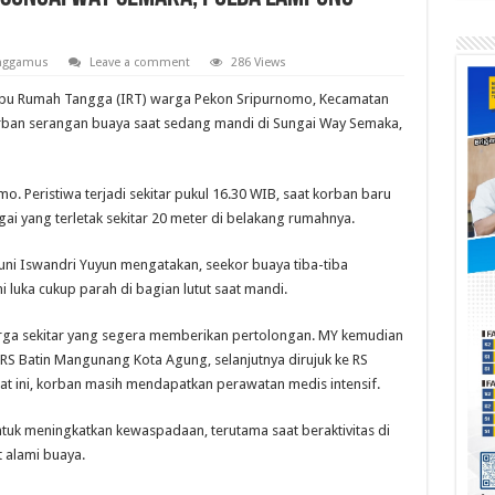
nggamus
Leave a comment
286 Views
bu Rumah Tangga (IRT) warga Pekon Sripurnomo, Kecamatan
ban serangan buaya saat sedang mandi di Sungai Way Semaka,
o. Peristiwa terjadi sekitar pukul 16.30 WIB, saat korban baru
ai yang terletak sekitar 20 meter di belakang rumahnya.
i Iswandri Yuyun mengatakan, seekor buaya tiba-tiba
luka cukup parah di bagian lutut saat mandi.
ga sekitar yang segera memberikan pertolongan. MY kemudian
S Batin Mangunang Kota Agung, selanjutnya dirujuk ke RS
aat ini, korban masih mendapatkan perawatan medis intensif.
ntuk meningkatkan kewaspadaan, terutama saat beraktivitas di
t alami buaya.