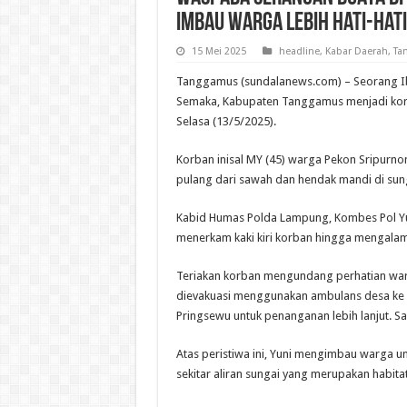
Imbau Warga Lebih Hati-hati
15 Mei 2025
headline
,
Kabar Daerah
,
Ta
Tanggamus (sundalanews.com) – Seorang I
Semaka, Kabupaten Tanggamus menjadi kor
Selasa (13/5/2025).
Korban inisal MY (45) warga Pekon Sripurnom
pulang dari sawah dan hendak mandi di sung
Kabid Humas Polda Lampung, Kombes Pol Yun
menerkam kaki kiri korban hingga mengalami 
Teriakan korban mengundang perhatian war
dievakuasi menggunakan ambulans desa ke R
Pringsewu untuk penanganan lebih lanjut. S
Atas peristiwa ini, Yuni mengimbau warga u
sekitar aliran sungai yang merupakan habita