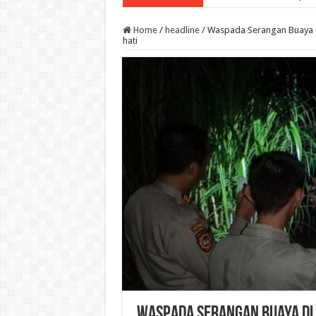
Home
/
headline
/
Waspada Serangan Buaya d
hati
Waspada Serangan Buaya di