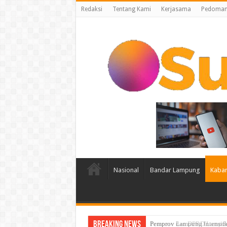
Redaksi
Tentang Kami
Kerjasama
Pedoman 
Nasional
Bandar Lampung
Kabar
Breaking News
Pemprov Lampung Intensifk