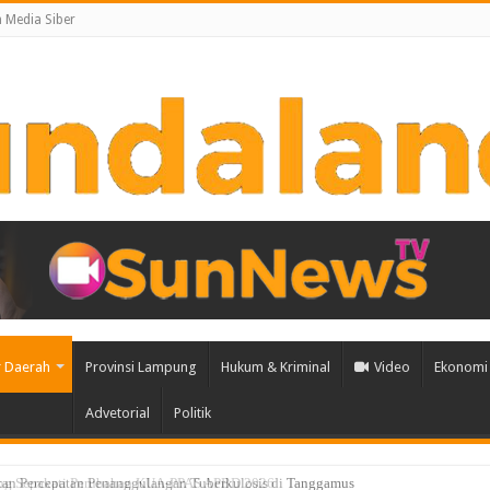
Media Siber
 Daerah
Provinsi Lampung
Hukum & Kriminal
Video
Ekonomi 
Advetorial
Politik
an Percepatan Penanggulangan Tuberkulosis di Tanggamus