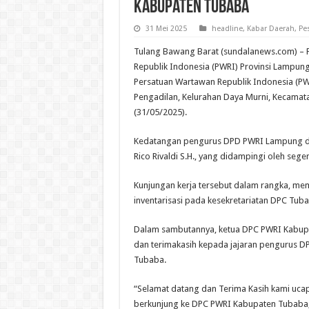
Kabupaten Tubaba
31 Mei 2025
headline
,
Kabar Daerah
,
Pe
Tulang Bawang Barat (sundalanews.com) –
Republik Indonesia (PWRI) Provinsi Lampun
Persatuan Wartawan Republik Indonesia (PW
Pengadilan, Kelurahan Daya Murni, Kecamat
(31/05/2025).
Kedatangan pengurus DPD PWRI Lampung di
Rico Rivaldi S.H., yang didampingi oleh s
Kunjungan kerja tersebut dalam rangka, me
inventarisasi pada kesekretariatan DPC Tuba
Dalam sambutannya, ketua DPC PWRI Kabupa
dan terimakasih kepada jajaran pengurus 
Tubaba.
“Selamat datang dan Terima Kasih kami uca
berkunjung ke DPC PWRI Kabupaten Tubaba,”