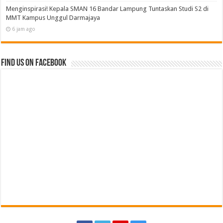
Recent
Popular
Comments
Tags
WUJUD KEPEDULIAN DAN KASIH SAYANG PRAJURIT YONIF 7 MARINIR
UNTUK ANAK-ANAK PONDOK PESANTREN NURUL HUDA‎
4 jam ago
Indosat, Ooredoo Group, Nokia, dan NVIDIA Luncurkan Zankore, Bangun
Infrastruktur AI Terintegrasi Terbesar di Asia-Pasifik
4 jam ago
SMSI Lampung Bidik Taman Purbakala dan TNWK Destinasi Ekspedisi
Budaya SMSI dalam Rangkaian HPN 2027
5 jam ago
Kampus Unggul IIB Darmajaya dan Kanwil Kemenkum Lampung Teken
PKS, Mahasiswa Hukum Bisnis Siap Mengabdi di Posbankum
Desa/Kelurahan
6 jam ago
Menginspirasi! Kepala SMAN 16 Bandar Lampung Tuntaskan Studi S2 di