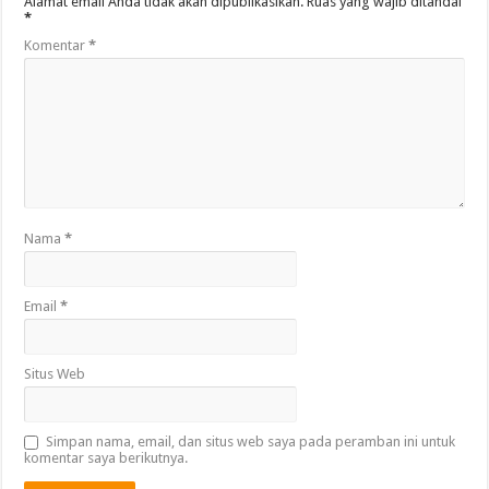
Alamat email Anda tidak akan dipublikasikan.
Ruas yang wajib ditandai
*
Komentar
*
Nama
*
Email
*
Situs Web
Simpan nama, email, dan situs web saya pada peramban ini untuk
komentar saya berikutnya.