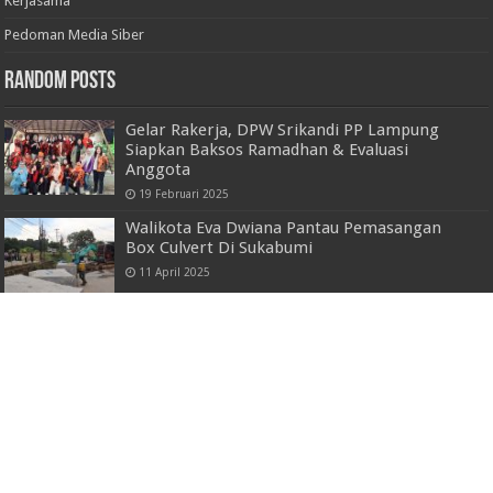
Kerjasama
Pedoman Media Siber
Random Posts
Gelar Rakerja, DPW Srikandi PP Lampung
Siapkan Baksos Ramadhan & Evaluasi
Anggota
19 Februari 2025
Walikota Eva Dwiana Pantau Pemasangan
Box Culvert Di Sukabumi
11 April 2025
Dosen Darmajaya Bongkar Rahasia Riset
Pasar, Puluhan Siswa SMKN 9 Siap Jadi
Pengusaha Muda Digital!
17 September 2025
Cek Langsung ke Pasar, Wagub Jihan Pastikan
Stabilitas Harga, Stok dan Pasokan Bahan
Pangan
4 Maret 2026