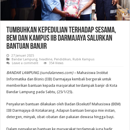
Tumbuhkan Kepedulian terhadap Sesama,
BEM dan Kampus IIB Darmajaya Salurkan
Bantuan Banjir
27 Januari 2025
Bandar Lampung
,
headline
,
Pendidikan
,
Rubik Kampus
Leave a comment
354 Views
BANDAR LAMPUNG (sundalanews.com) –
Mahasiswa Institut
Informatika dan Bisnis (IIB) Darmajaya kembali bergerak untuk
memberikan bantuan kepada masyarakat terdampak banjir di Kota
Bandar Lampung pada Sabtu, (25/1/25).
Penyaluran bantuan dilakukan oleh Badan Eksekutif Mahasiswa (BEM)
IIB Darmajaya di Kotakarang. Adapun bantuan berupa mie instan,
detergen, minyak, obat-obatan dan pakaian dewasa hingga bayi.
Dalam penyaluran bantuan ke masyarakat terdampak juga hadir