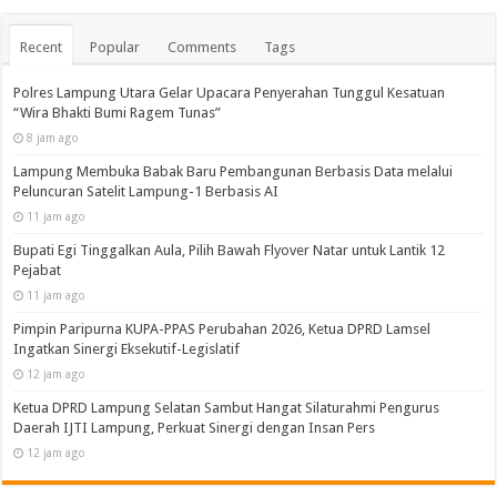
Recent
Popular
Comments
Tags
Polres Lampung Utara Gelar Upacara Penyerahan Tunggul Kesatuan
“Wira Bhakti Bumi Ragem Tunas”
8 jam ago
Lampung Membuka Babak Baru Pembangunan Berbasis Data melalui
Peluncuran Satelit Lampung-1 Berbasis AI
11 jam ago
Bupati Egi Tinggalkan Aula, Pilih Bawah Flyover Natar untuk Lantik 12
Pejabat
11 jam ago
Pimpin Paripurna KUPA-PPAS Perubahan 2026, Ketua DPRD Lamsel
Ingatkan Sinergi Eksekutif-Legislatif
12 jam ago
Ketua DPRD Lampung Selatan Sambut Hangat Silaturahmi Pengurus
Daerah IJTI Lampung, Perkuat Sinergi dengan Insan Pers
12 jam ago