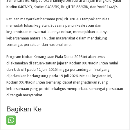
Sementara itu, empat lokasi lainnya berada di wilayah Bengkulu, yaitu
Kodim 0407/KB, Kodim 0408/BS, Brigif TP 88/KBK, dan Yonif 144/JY.
Ratusan masyarakat bersama prajurit TNI AD tampak antusias
memadati lokasi kegiatan. Suasana penuh keakraban dan
kegembiraan mewarnai jalannya nobar, menunjukkan kuatnya
kebersamaan antara TNI dan masyarakat dalam mendukung
semangat persatuan dan nasionalisme.
Program Nobar Kebangsaan Piala Dunia 2026 ini akan terus
dilaksanakan di satuan-satuan jajaran Kodam XXI/Radin Inten mulai
dari kick off pada 12 Juni 2026 hingga pertandingan final yang
dijadwalkan berlangsung pada 19 Juli 2026. Melalui kegiatan ini,
Kodam XXI/Radin Inten berharap dapat menghadirkan ruang
kebersamaan yang positif sekaligus memperkuat semangat persatuan
di tengah masyarakat.
Bagikan Ke