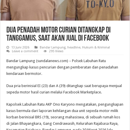
Dua Penadah Motor Curian Ditangkap di
Tanggamus, Saat Akan Jual di Facebook
13 Juni 2026
Bandar Lampung
,
headline
,
Hukum & Kriminal
Leave a comment
295 Views
Bandar Lampung (sundalanews.com) – Polsek Labuhan Ratu
mengungkap kasus pencurian dengan pemberatan dan penadahan
kendaraan bermotor.
Dua pria berinisial EI (23) dan A (39) ditangkap saat berupaya menjual
sepeda motor hasil curian melalui Facebook Marketplace.
Kapolsek Labuhan Ratu AKP Ono Karyono mengatakan, pengungkapan
kasus bermula dari laporan kehilangan dua unit sepeda motor milik
korban berinisial BRS (19), seorang mahasiswa, di sebuah rumah kos
di Jalan Bhayangkara, Gang Cendrawasih, Kelurahan Rajabasa Raya,
Kecamatan Rajabasa, Bandar Lampung, pada 30 Maret 2026 lalu.