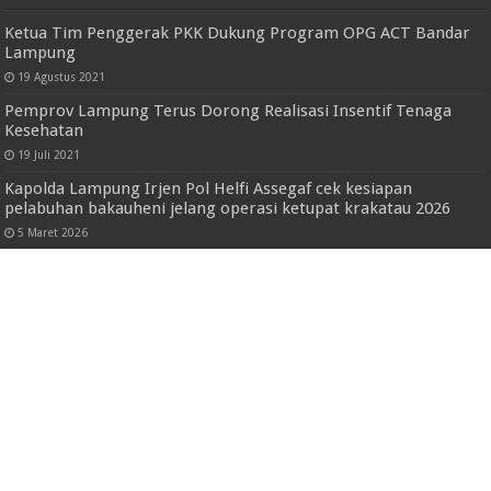
Ketua Tim Penggerak PKK Dukung Program OPG ACT Bandar
Lampung
19 Agustus 2021
Pemprov Lampung Terus Dorong Realisasi Insentif Tenaga
Kesehatan
19 Juli 2021
Kapolda Lampung Irjen Pol Helfi Assegaf cek kesiapan
pelabuhan bakauheni jelang operasi ketupat krakatau 2026
5 Maret 2026
Pemprov Lampung dan PT.PMSI Bersinergi
Perbaiki Infrastruktur di Kabupaten Way
Kanan
6 Maret 2024
Korem 043/Gatam Gelar Peringatan Isra Mi’raj Nabi
Muhammad SAW 1446 H/2025 M
5 Februari 2025