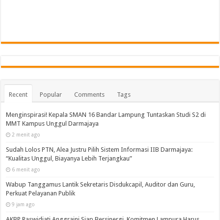
Recent
Popular
Comments
Tags
Menginspirasi! Kepala SMAN 16 Bandar Lampung Tuntaskan Studi S2 di
MMT Kampus Unggul Darmajaya
2 menit ago
Sudah Lolos PTN, Alea Justru Pilih Sistem Informasi IIB Darmajaya:
“Kualitas Unggul, Biayanya Lebih Terjangkau”
6 menit ago
Wabup Tanggamus Lantik Sekretaris Disdukcapil, Auditor dan Guru,
Perkuat Pelayanan Publik
9 jam ago
AKBP Raswidiati Anggraini Siap Bersinergi, Komitmen Lampura Harus