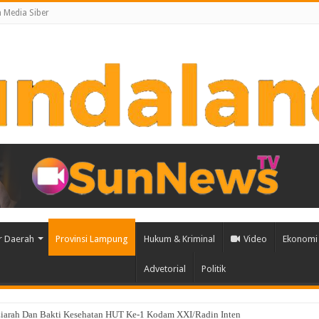
Media Siber
r Daerah
Provinsi Lampung
Hukum & Kriminal
Video
Ekonomi 
Advetorial
Politik
alikota Eva Dwiana Bagikan 10 Ribu Bendera Merah Putih ke Warga