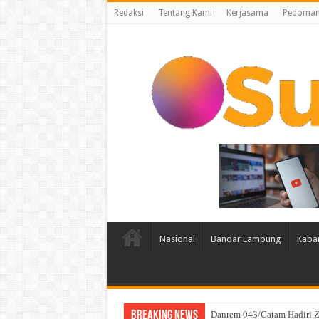
Redaksi
Tentang Kami
Kerjasama
Pedoman 
Nasional
Bandar Lampung
Kaba
Breaking News
Sambut Hari Kemerdekaan W