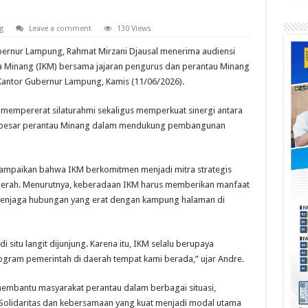
g
Leave a comment
130 Views
rnur Lampung, Rahmat Mirzani Djausal menerima audiensi
a Minang (IKM) bersama jajaran pengurus dan perantau Minang
Kantor Gubernur Lampung, Kamis (11/06/2026).
mempererat silaturahmi sekaligus memperkuat sinergi antara
a besar perantau Minang dalam mendukung pembangunan
mpaikan bahwa IKM berkomitmen menjadi mitra strategis
daerah. Menurutnya, keberadaan IKM harus memberikan manfaat
 menjaga hubungan yang erat dengan kampung halaman di
di situ langit dijunjung. Karena itu, IKM selalu berupaya
ram pemerintah di daerah tempat kami berada,” ujar Andre.
membantu masyarakat perantau dalam berbagai situasi,
 Solidaritas dan kebersamaan yang kuat menjadi modal utama