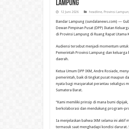
Lampung
12 Juni 2026
headline
,
Provinsi Lampun
Bandar Lampung (sundalanews.com) — Gube
Dewan Pimpinan Pusat (DPP) Ikatan Keluarg
di Provinsi Lampung di Ruang Rapat Utama 
Audiensi tersebut menjadi momentum untuk 
Pemerintah Provinsi Lampung dan keluarg
daerah.
Ketua Umum DPP IKM, Andre Rosiade, menya
pemerintah, baik di tingkat pusat maupun 
nyata bagi masyarakat perantau sekaligus
Sumatera Barat.
“Kami memiliki prinsip di mana bumi dipijak, 
berkolaborasi dan mendukung program-prog
Ia menjelaskan bahwa IKM selama ini aktif 
termasuk saat menghadapi kondisi darurat.