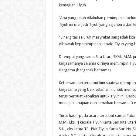
kemajuan Tiyuh.
“Apa yang telah dilakukan pemimpin sebelu
Tiyuh ini menjadi Tiyuh yang sejahtera dan
“Sinergitas seluruh masyrakat sangatlah ki
dibawah kepemimpinan kepalo Tiyuh yang b
Ditempat yang sama Rita Utari, SKM., M.M.
kerjasamanya selama dirinya memimpin Tiyuh
Bergema (bergerak bersama).
Kebersamaan tersebut kini saatnya memperole
kerjasama yang baik selama ini untuk memban
terus berbuat kebaikan untuk Tiyuh ini. Berb
menuju kemajuan dan kebaikan bersama “ce
Turut hadir pada acara tersebut camat Tuba 
M.M., Eks PJ kepala Tiyuh Karta Sari Rita Utari
S.H., eks ketua TP- PKK Tiyuh Karta Sari Ny. S
Afrika, S.T., serta seluruh aparatur dan pe