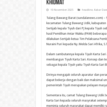
Khidmat
10 November 2025
headline
,
Kabar Dae
Tulang Bawang Barat (sundalanews.com) – Ser
kecamatan Tulang Bawang Udik, kabupaten 
Sertijab kepala Tiyuh dari PJ kepala Tiyuh s
hasil Pemilihan Antar Waktu (PAW) beberapa w
dilakukan Sertijab ketua Tim Pelaksana Pemb
Nuraini Puri kepada Ny. Melda Sari Afrika, S.
Dalam sambutannya kepala Tiyuh Karta Sari 
membangun Tiyuh Karta Sari. Konsep dan te
sebagai kepala Tiyuh yaitu Tiyuh Karta Sari 
Dirinya mengajak seluruh aparatur dan pera
dapat bekerja dengan baik dan maksimal un
pemerintah Tiyuh merupakan pelayan masyar
Sementara itu, camat Tulang Bawang Udik Iw
Karta Sari kepada seluruh masyrakat setemp
meminta seluruh masyrakat dapat memilki r