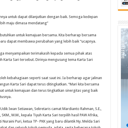
mnya untuk dapat dilanjutkan dengan baik. Semoga kedepan
 lebih maju dimasa mendatang”
ta butuhkan untuk kemajuan bersama. Kita berharap bersama
aru dapat membawa perubahan yang lebih baik “ucapnya.
 juga menyampaikan terimakasih kepada semua pihak atas
 Karta Sari tersebut. Dirinya mengusung tema Karta Sari
h kebahagiaan seperti saat saat ini. Ia berharap agar jalinan
gun Karta Sari dapat terus ditingkatkan. “Mari kita bersama
uat untuk kemajuan dan terus tingkatkan sinergitas yang baik
tusnya.
Udik Iwan Setiawan, Sekretaris camat Mardianto Rahman, S.E.,
, SKM., M.M., kepala Tiyuh Karta Sari terpilih hasil PAW Afrika,
iti Nuraini Puri, ketua TP- PKK yang baru dilantik Ny. Melda Sari
rangkat dan seluruh tokoh pemuda, adata, serta beberapa tokoh