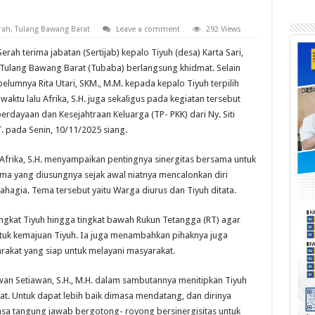
rah
,
Tulang Bawang Barat
Leave a comment
292 Views
ah terima jabatan (Sertijab) kepalo Tiyuh (desa) Karta Sari,
Tulang Bawang Barat (Tubaba) berlangsung khidmat. Selain
ebelumnya Rita Utari, SKM., M.M. kepada kepalo Tiyuh terpilih
aktu lalu Afrika, S.H. juga sekaligus pada kegiatan tersebut
erdayaan dan Kesejahtraan Keluarga (TP- PKK) dari Ny. Siti
T. pada Senin, 10/11/2025 siang.
Afrika, S.H. menyampaikan pentingnya sinergitas bersama untuk
ma yang diusungnya sejak awal niatnya mencalonkan diri
Bahagia. Tema tersebut yaitu Warga diurus dan Tiyuh ditata.
ngkat Tiyuh hingga tingkat bawah Rukun Tetangga (RT) agar
tuk kemajuan Tiyuh. Ia juga menambahkan pihaknya juga
akat yang siap untuk melayani masyarakat.
an Setiawan, S.H., M.H. dalam sambutannya menitipkan Tiyuh
at. Untuk dapat lebih baik dimasa mendatang, dan dirinya
asa tangung jawab bergotong- royong bersinergisitas untuk