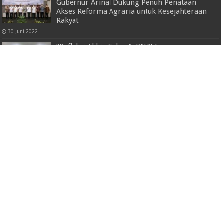
Gubernur Arinal Dukung Penuh Penataan
Akses Reforma Agraria untuk Kesejahteraan
Rakyat
30 Juni 2022
“Refleksi Akhir Tahun”, KNPI Lampung
Pertegas Arah Gerak Pemuda, Dan Suksesi
Pembangunan
29 Desember 2022
Komitmen Ciptakan Generasi Sehat Melalui
Imunisasi Pesawaran Hadirkan Edukasi
Bersama Kemenkes RI
19 Mei 2026
Hari Peduli Sampah Nasional 2022
20 Februari 2022
Raih Beasiswa Tunas Bangsa, Mahasiswi
Sistem Informasi ini Gunakan untuk Skripsi
dan Persiapan Wisuda
17 Februari 2024