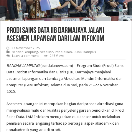
Prodi Sains Data IIB Darmajaya Jalani
Asesmen Lapangan dari LAM Infokom
27 November 2025
Bandar Lampung
,
headline
,
Pendidikan
,
Rubik Kampus
Leave a comment
245 Views
BANDAR LAMPUNG
(sundalanews.com) – Program Studi (Prodi) Sains
Data Institut Informatika dan Bisnis (IIB) Darmajaya menjalani
asesmen lapangan dari Lembaga Akreditasi Mandiri Informatika dan
Komputer (LAM Infokom) selama dua hari, pada 21–22 November
2025.
Asesmen lapangan ini merupakan bagian dari proses akreditasi guna
mengevaluasi mutu dan kualitas penyelenggaraan pendidikan di Prodi
Sains Data. LAM Infokom menugaskan dua asesor untuk melakukan
penilaian secara langsung terhadap berbagai aspek akademik dan
nonakademik yang ada di prodi.