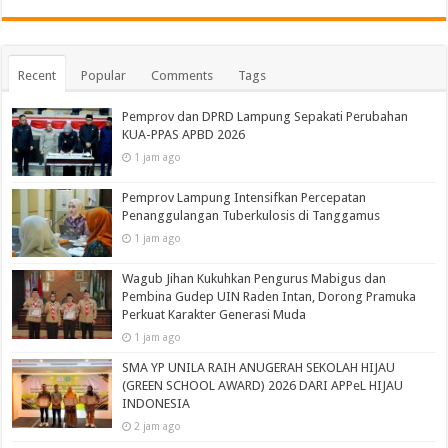
Recent
Popular
Comments
Tags
Pemprov dan DPRD Lampung Sepakati Perubahan
KUA-PPAS APBD 2026
1 jam ago
Pemprov Lampung Intensifkan Percepatan
Penanggulangan Tuberkulosis di Tanggamus
1 jam ago
Wagub Jihan Kukuhkan Pengurus Mabigus dan
Pembina Gudep UIN Raden Intan, Dorong Pramuka
Perkuat Karakter Generasi Muda
1 jam ago
SMA YP UNILA RAIH ANUGERAH SEKOLAH HIJAU
(GREEN SCHOOL AWARD) 2026 DARI APPeL HIJAU
INDONESIA
2 jam ago