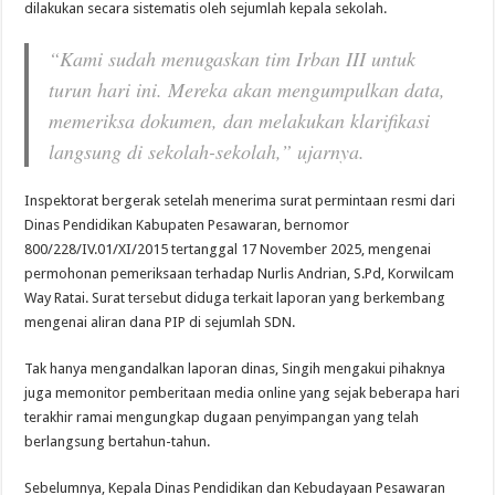
dilakukan secara sistematis oleh sejumlah kepala sekolah.
“Kami sudah menugaskan tim Irban III untuk
turun hari ini. Mereka akan mengumpulkan data,
memeriksa dokumen, dan melakukan klarifikasi
langsung di sekolah-sekolah,” ujarnya.
Inspektorat bergerak setelah menerima surat permintaan resmi dari
Dinas Pendidikan Kabupaten Pesawaran, bernomor
800/228/IV.01/XI/2015 tertanggal 17 November 2025, mengenai
permohonan pemeriksaan terhadap Nurlis Andrian, S.Pd, Korwilcam
Way Ratai. Surat tersebut diduga terkait laporan yang berkembang
mengenai aliran dana PIP di sejumlah SDN.
Tak hanya mengandalkan laporan dinas, Singih mengakui pihaknya
juga memonitor pemberitaan media online yang sejak beberapa hari
terakhir ramai mengungkap dugaan penyimpangan yang telah
berlangsung bertahun-tahun.
Sebelumnya, Kepala Dinas Pendidikan dan Kebudayaan Pesawaran