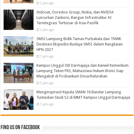
2 jam ago
Indosat, Ooredoo Group, Nokia, dan NVIDIA
Luncurkan Zankore, Bangun Infrastruktur AI
Terintegrasi Terbesar di Asia-Pasifik
2 jam ago
SMSI Lampung Bidik Taman Purbakala dan TNWK
Destinasi Ekspedisi Budaya SMSI dalam Rangkaian
HPN 2027
3 jam ago
Kampus Unggul IIB Darmajaya dan Kanwil Kemenkum
Lampung Teken PKS, Mahasiswa Hukum Bisnis Siap
Mengabdi di Posbankum Desa/Kelurahan
5 jam ago
Menginspirasi! Kepala SMAN 16 Bandar Lampung
Tuntaskan Studi S2 di MMT Kampus Unggul Darmajaya
5 jam ago
Find us on Facebook