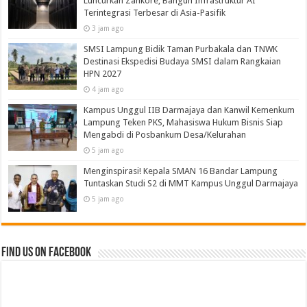
Luncurkan Zankore, Bangun Infrastruktur AI
Terintegrasi Terbesar di Asia-Pasifik
3 jam ago
SMSI Lampung Bidik Taman Purbakala dan TNWK
Destinasi Ekspedisi Budaya SMSI dalam Rangkaian
HPN 2027
4 jam ago
Kampus Unggul IIB Darmajaya dan Kanwil Kemenkum
Lampung Teken PKS, Mahasiswa Hukum Bisnis Siap
Mengabdi di Posbankum Desa/Kelurahan
5 jam ago
Menginspirasi! Kepala SMAN 16 Bandar Lampung
Tuntaskan Studi S2 di MMT Kampus Unggul Darmajaya
5 jam ago
Find us on Facebook