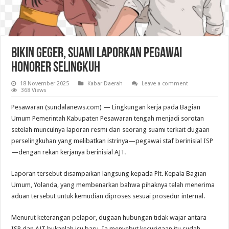
Bikin Geger, Suami Laporkan Pegawai
Honorer Selingkuh
18 November 2025
Kabar Daerah
Leave a comment
368 Views
Pesawaran (sundalanews.com) — Lingkungan kerja pada Bagian
Umum Pemerintah Kabupaten Pesawaran tengah menjadi sorotan
setelah munculnya laporan resmi dari seorang suami terkait dugaan
perselingkuhan yang melibatkan istrinya—pegawai staf berinisial ISP
—dengan rekan kerjanya berinisial AJT.
Laporan tersebut disampaikan langsung kepada Plt. Kepala Bagian
Umum, Yolanda, yang membenarkan bahwa pihaknya telah menerima
aduan tersebut untuk kemudian diproses sesuai prosedur internal.
Menurut keterangan pelapor, dugaan hubungan tidak wajar antara
ISP dan AJT bukanlah isu baru. Ia menyebut kecurigaan itu sudah