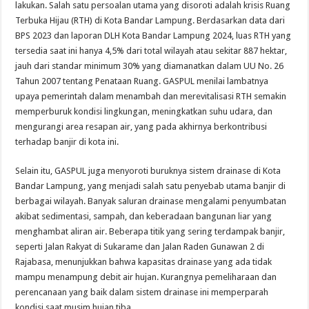
lakukan. Salah satu persoalan utama yang disoroti adalah krisis Ruang
Terbuka Hijau (RTH) di Kota Bandar Lampung. Berdasarkan data dari
BPS 2023 dan laporan DLH Kota Bandar Lampung 2024, luas RTH yang
tersedia saat ini hanya 4,5% dari total wilayah atau sekitar 887 hektar,
jauh dari standar minimum 30% yang diamanatkan dalam UU No. 26
Tahun 2007 tentang Penataan Ruang. GASPUL menilai lambatnya
upaya pemerintah dalam menambah dan merevitalisasi RTH semakin
memperburuk kondisi lingkungan, meningkatkan suhu udara, dan
mengurangi area resapan air, yang pada akhirnya berkontribusi
terhadap banjir di kota ini.
Selain itu, GASPUL juga menyoroti buruknya sistem drainase di Kota
Bandar Lampung, yang menjadi salah satu penyebab utama banjir di
berbagai wilayah. Banyak saluran drainase mengalami penyumbatan
akibat sedimentasi, sampah, dan keberadaan bangunan liar yang
menghambat aliran air. Beberapa titik yang sering terdampak banjir,
seperti Jalan Rakyat di Sukarame dan Jalan Raden Gunawan 2 di
Rajabasa, menunjukkan bahwa kapasitas drainase yang ada tidak
mampu menampung debit air hujan. Kurangnya pemeliharaan dan
perencanaan yang baik dalam sistem drainase ini memperparah
kondisi saat musim hujan tiba.