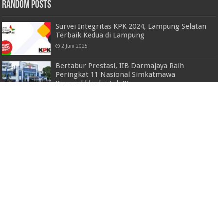
Random Posts
Survei Integritas KPK 2024, Lampung Selatan
Terbaik Kedua di Lampung
2 Juni 2025
Bertabur Prestasi, IIB Darmajaya Raih
Peringkat 11 Nasional Simkatmawa
Kemendikbudristek RI
7 Januari 2022
Akhirnya Bidan Dan Warga Sepakat Untuk
Damai
14 November 2022
Polda Lampung Mendapat Peringkat Pertama
Penyerapan IKPA Se-Indonesia
29 September 2023
Kapolres Lampung Utara Tepati Janji
Tangkap Pelaku Curas Hewan Ternak
Bersenjata Api
27 Januari 2023