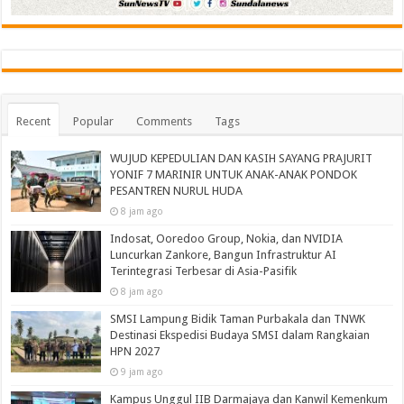
Recent
Popular
Comments
Tags
WUJUD KEPEDULIAN DAN KASIH SAYANG PRAJURIT
YONIF 7 MARINIR UNTUK ANAK-ANAK PONDOK
PESANTREN NURUL HUDA‎
8 jam ago
Indosat, Ooredoo Group, Nokia, dan NVIDIA
Luncurkan Zankore, Bangun Infrastruktur AI
Terintegrasi Terbesar di Asia-Pasifik
8 jam ago
SMSI Lampung Bidik Taman Purbakala dan TNWK
Destinasi Ekspedisi Budaya SMSI dalam Rangkaian
HPN 2027
9 jam ago
Kampus Unggul IIB Darmajaya dan Kanwil Kemenkum