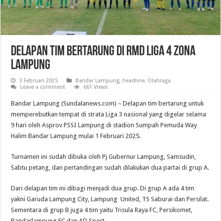
Delapan Tim Bertarung di RMD Liga 4 Zona
Lampung
3 Februari 2025
Bandar Lampung
,
headline
,
Olahraga
Leave a comment
661 Views
Bandar Lampung (Sundalanews.com) – Delapan tim bertarung untuk
memperebutkan tempat di strata Liga 3 nasional yang digelar selama
9 hari oleh Asprov PSSI Lampung di stadion Sumpah Pemuda Way
Halim Bandar Lampung mulai 1 Februari 2025.
Turnamen ini sudah dibuka oleh Pj Gubernur Lampung, Samsudin,
Sabtu petang, dan pertandingan sudah dilakukan dua partai di grup A.
Dari delapan tim ini dibagi menjadi dua grup. Di grup A ada 4 tim
yakni Garuda Lampung City, Lampung United, TS Saburai dan Persilat.
Sementara di grup B juga 4 tim yaitu Trisula Raya FC, Persikomet,
Bandarlampung FC dan AD Sport.