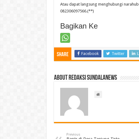
Atau dapat langsung menghubungi narahub
082306097566.(**)
Bagikan Ke
Facebook
Twitter
L
Share
About Redaksi Sundalanews
Previous