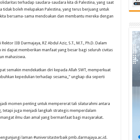
lidaritas terhadap saudara-saudara kita di Palestina, yang saat
a tidak boleh melupakan Palestina, yang terus berjuang untuk
i kita bersama-sama mendoakan dan membantu mereka dengan
Rektor IIB Darmajaya, RZ Abdul Aziz, S.T., M.T., Ph.D. Dalam
 ini dapat memberikan manfaat yang besar bagi seluruh civitas
un mahasiswa.
apat semakin mendekatkan diri kepada Allah SWT, memperkuat
mbuhkan kepedulian terhadap sesama,,” ungkap dia seperti
njadi momen penting untuk mempererat tali silaturahmi antara
tetapi juga menjadi langkah strategis memperdalam
mangat ilmu dan amal yang bermanfaat bagi masyarakat.
ngunjungi laman #universitasterbaik pmb.darmajaya.ac.id.