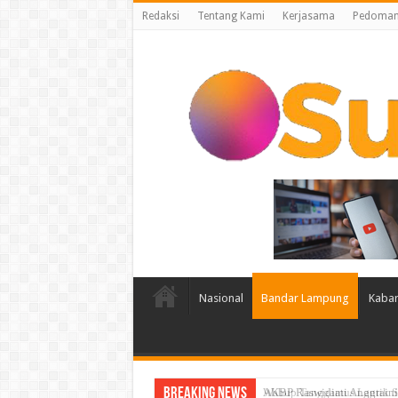
Redaksi
Tentang Kami
Kerjasama
Pedoman 
Nasional
Bandar Lampung
Kabar
Breaking News
AKBP Raswidiati Anggraini