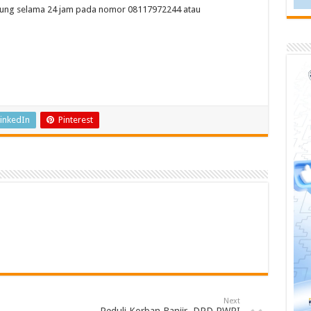
ung selama 24 jam pada nomor 08117972244 atau
inkedIn
Pinterest
Next