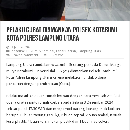
Pelaku Curat Diamankan Polsek Kotabumi
Kota Polres Lampung Utara
9 Januari 2025
headline
,
Hukum & Kriminal
,
Kabar Daerah
,
Lampung Utara
Leave a comment
339 Views
Lampung Utara (sundalanews.com) – Seorang pemuda Dusun Margo
Mulyo Kotabumi Ilir berinisial RRS (21) diamankan Polsek Kotabumi
Kota Polres Lampung Utara karena melakukan tindak pidana
pencurian dengan pemberatan (Curat).
Pelaku masuk ke dalam rumah korban dengan cara merusak ventilasi
udara di atas pintu rumah korban pada Selasa 3 Desember 2024
sekitar pukul 17.30 WIB dan mengambil barang-barang milik korban
berupa 13 buah tabung gas 3kg, 8 buah seprai, 7 buah ambal, 8 buah
kursi plastik, 4 buah kursi makan plastik dan 1 buah rice coker.