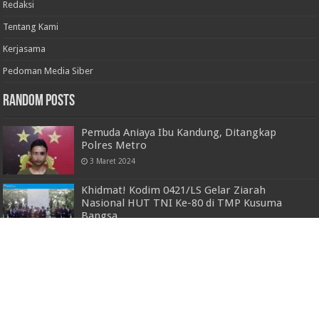
Redaksi
Tentang Kami
Kerjasama
Pedoman Media Siber
Random Posts
Pemuda Aniaya Ibu Kandung, Ditangkap
Polres Metro
3 Maret 2024
Khidmat! Kodim 0421/LS Gelar Ziarah
Nasional HUT TNI Ke-80 di TMP Kusuma
Bangsa
3 Oktober 2025
Kepala Dinas Koperindag Kota Metro Buka
Pelatihan Digital Marketing Melalui Aplikasi
Tik Tok
2 Agustus 2023
Main Event Kopi Lampung Begawi di Gedung