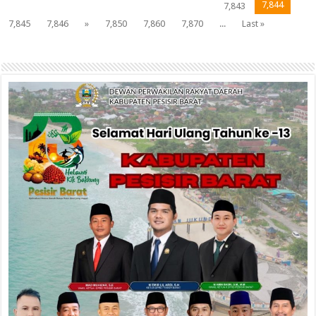
7,844
7,843
7,845
7,846
»
7,850
7,860
7,870
...
Last »