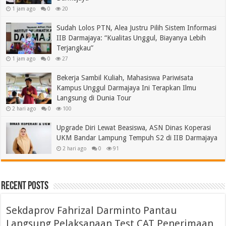
1 jam ago
0
20
Sudah Lolos PTN, Alea Justru Pilih Sistem Informasi
IIB Darmajaya: “Kualitas Unggul, Biayanya Lebih
Terjangkau”
1 jam ago
0
27
Bekerja Sambil Kuliah, Mahasiswa Pariwisata
Kampus Unggul Darmajaya Ini Terapkan Ilmu
Langsung di Dunia Tour
2 hari ago
0
100
Upgrade Diri Lewat Beasiswa, ASN Dinas Koperasi
UKM Bandar Lampung Tempuh S2 di IIB Darmajaya
2 hari ago
0
91
Recent Posts
Sekdaprov Fahrizal Darminto Pantau
Langsung Pelaksanaan Test CAT Penerimaan