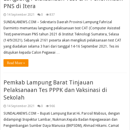
PNS di Itera
14 September 2021
0
837
SUNDALANEWS.COM – Sekretaris Daerah Provinsi Lampung Fahrizal
Darminto memantau langsung pelaksanaan test CAT (Computer Asissted
Test) penerimaan PNS tahun 2021 di Institut Teknologi Sumatera, Selasa
(14/9/2021). Sebanyak 2161 peserta akan mengikuti pelaksanaan test CAT
yang diadakan selama 3 hari dari tanggal 14-16 September 2021. Tes ini
ditujukan kepada Calon Pegawai …
Read More »
Pemkab Lampung Barat Tinjauan
Pelaksanaan Tes PPPK dan Vaksinasi di
Sekolah
14 September 2021
0
966
SUNDALANEWS.COM – Bupati Lampung Barat Hi. Parosil Mabsus, dengan
didampingi Inspektur Lambar, Nukman.Kepala Badan Kepegawaian dan
Pengembangan Sumber Daya Manusia (BKPSDM), Ahmad Hikami. Camat