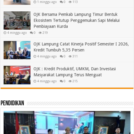
1 minggu ago
0
113
OJK Bersama Pemkab Lampung Timur Bentuk
Ekosistem Tertutup Penggemukan Sapi Melalui
Pembiayaan Kurda
4 minggu ago
0
219
OJK Lampung Catat Kinerja Positif Semester I 2026,
Kredit Tumbuh 5,35 Persen
4 minggu ago
0
311
OJK : Kredit Produktif, UMKM, Dan Investasi
Masyarakat Lampung Terus Menguat
4 minggu ago
0
215
Pendidikan