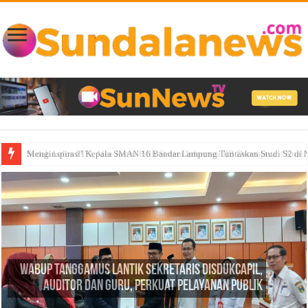
Sudah Lolos PTN, Alea Justru Pilih Sistem Informasi IIB Darmajaya: “Kual