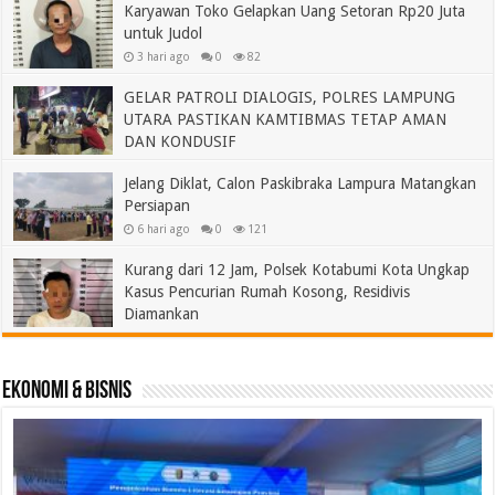
Karyawan Toko Gelapkan Uang Setoran Rp20 Juta
untuk Judol
3 hari ago
0
82
GELAR PATROLI DIALOGIS, POLRES LAMPUNG
UTARA PASTIKAN KAMTIBMAS TETAP AMAN
DAN KONDUSIF
4 hari ago
0
83
Jelang Diklat, Calon Paskibraka Lampura Matangkan
Persiapan
6 hari ago
0
121
Kurang dari 12 Jam, Polsek Kotabumi Kota Ungkap
Kasus Pencurian Rumah Kosong, Residivis
Diamankan
6 hari ago
0
105
Ekonomi & Bisnis