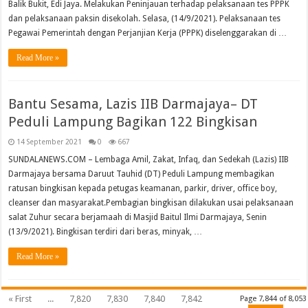
Balik Bukit, Edi Jaya. Melakukan Peninjauan terhadap pelaksanaan tes PPPK
dan pelaksanaan paksin disekolah. Selasa, (14/9/2021). Pelaksanaan tes
Pegawai Pemerintah dengan Perjanjian Kerja (PPPK) diselenggarakan di …
Read More »
Bantu Sesama, Lazis IIB Darmajaya– DT
Peduli Lampung Bagikan 122 Bingkisan
14 September 2021
0
667
SUNDALANEWS.COM – Lembaga Amil, Zakat, Infaq, dan Sedekah (Lazis) IIB
Darmajaya bersama Daruut Tauhid (DT) Peduli Lampung membagikan
ratusan bingkisan kepada petugas keamanan, parkir, driver, office boy,
cleanser dan masyarakat.Pembagian bingkisan dilakukan usai pelaksanaan
salat Zuhur secara berjamaah di Masjid Baitul Ilmi Darmajaya, Senin
(13/9/2021). Bingkisan terdiri dari beras, minyak, …
Read More »
« First
...
7,820
7,830
7,840
7,842
Page 7,844 of 8,053