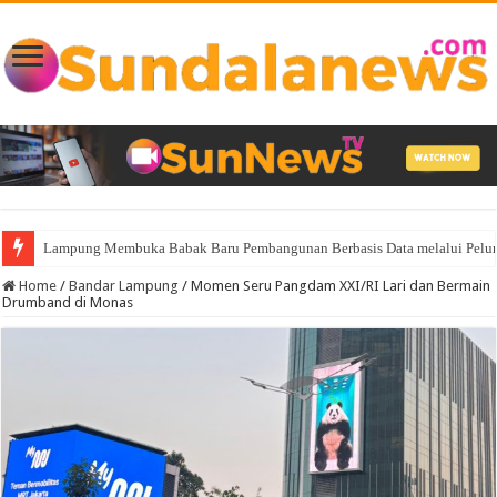
Lampung Membuka Babak Baru Pembangunan Berbasis Data melalui Pelunc
Bupati Egi Tinggalkan Aula, Pilih Bawah Flyover Natar untuk Lantik 12 Pe
Home
/
Bandar Lampung
/
Momen Seru Pangdam XXI/RI Lari dan Bermain
Drumband di Monas