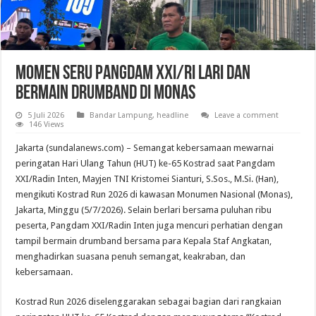
Momen Seru Pangdam XXI/RI Lari dan
Bermain Drumband di Monas
5 Juli 2026
Bandar Lampung
,
headline
Leave a comment
146 Views
Jakarta (sundalanews.com) – Semangat kebersamaan mewarnai
peringatan Hari Ulang Tahun (HUT) ke-65 Kostrad saat Pangdam
XXI/Radin Inten, Mayjen TNI Kristomei Sianturi, S.Sos., M.Si. (Han),
mengikuti Kostrad Run 2026 di kawasan Monumen Nasional (Monas),
Jakarta, Minggu (5/7/2026). Selain berlari bersama puluhan ribu
peserta, Pangdam XXI/Radin Inten juga mencuri perhatian dengan
tampil bermain drumband bersama para Kepala Staf Angkatan,
menghadirkan suasana penuh semangat, keakraban, dan
kebersamaan.
Kostrad Run 2026 diselenggarakan sebagai bagian dari rangkaian