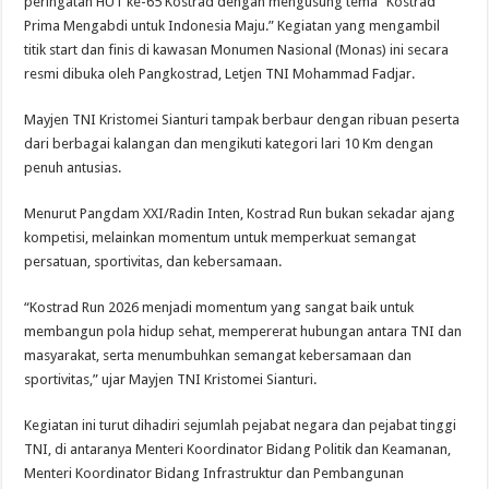
peringatan HUT ke-65 Kostrad dengan mengusung tema “Kostrad
Prima Mengabdi untuk Indonesia Maju.” Kegiatan yang mengambil
titik start dan finis di kawasan Monumen Nasional (Monas) ini secara
resmi dibuka oleh Pangkostrad, Letjen TNI Mohammad Fadjar.
Mayjen TNI Kristomei Sianturi tampak berbaur dengan ribuan peserta
dari berbagai kalangan dan mengikuti kategori lari 10 Km dengan
penuh antusias.
Menurut Pangdam XXI/Radin Inten, Kostrad Run bukan sekadar ajang
kompetisi, melainkan momentum untuk memperkuat semangat
persatuan, sportivitas, dan kebersamaan.
“Kostrad Run 2026 menjadi momentum yang sangat baik untuk
membangun pola hidup sehat, mempererat hubungan antara TNI dan
masyarakat, serta menumbuhkan semangat kebersamaan dan
sportivitas,” ujar Mayjen TNI Kristomei Sianturi.
Kegiatan ini turut dihadiri sejumlah pejabat negara dan pejabat tinggi
TNI, di antaranya Menteri Koordinator Bidang Politik dan Keamanan,
Menteri Koordinator Bidang Infrastruktur dan Pembangunan