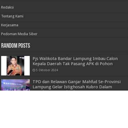
Redaksi
Tentang Kami
Kerjasama
Pedoman Media Siber
Random Posts
Pjs Walikota Bandar Lampung Imbau Calon
Kepala Daerah Tak Pasang APK di Pohon
5 Oktober 2024
TPD dan Relawan Ganjar Mahfud Se-Provinsi
Lampung Gelar Istighosah Kubro Dalam
Rangka Do’a Awal Tahun 2024
12 Januari 2024
Percepat Penurunan Stunting, Pemkot
Bandar Lampung Gelar Rembuk Stunting
1 Agustus 2022