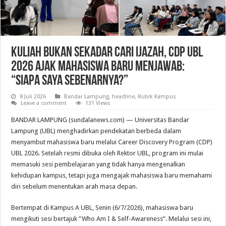
Kuliah Bukan Sekadar Cari Ijazah, CDP UBL
2026 Ajak Mahasiswa Baru Menjawab:
“Siapa Saya Sebenarnya?”
8 Juli 2026
Bandar Lampung
,
headline
,
Rubik Kampus
Leave a comment
131 Views
BANDAR LAMPUNG (sundalanews.com) — Universitas Bandar
Lampung (UBL) menghadirkan pendekatan berbeda dalam
menyambut mahasiswa baru melalui Career Discovery Program (CDP)
UBL 2026. Setelah resmi dibuka oleh Rektor UBL, program ini mulai
memasuki sesi pembelajaran yang tidak hanya mengenalkan
kehidupan kampus, tetapi juga mengajak mahasiswa baru memahami
diri sebelum menentukan arah masa depan.
Bertempat di Kampus A UBL, Senin (6/7/2026), mahasiswa baru
mengikuti sesi bertajuk “Who Am I & Self-Awareness”. Melalui sesi ini,