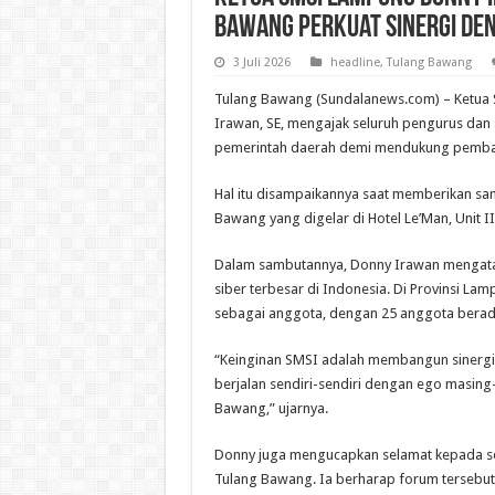
Bawang Perkuat Sinergi de
3 Juli 2026
headline
,
Tulang Bawang
Tulang Bawang (Sundalanews.com) – Ketua S
Irawan, SE, mengajak seluruh pengurus da
pemerintah daerah demi mendukung pemba
Hal itu disampaikannya saat memberikan s
Bawang yang digelar di Hotel Le’Man, Unit I
Dalam sambutannya, Donny Irawan mengat
siber terbesar di Indonesia. Di Provinsi L
sebagai anggota, dengan 25 anggota berad
“Keinginan SMSI adalah membangun sinergi 
berjalan sendiri-sendiri dengan ego masi
Bawang,” ujarnya.
Donny juga mengucapkan selamat kepada se
Tulang Bawang. Ia berharap forum terseb