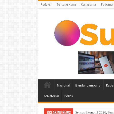
Redaksi
Tentang Kami
Kerjasama
Pedoman 
Nasional
Bandar Lampung
Kaba
Advetorial
Politik
Breaking News
Atasi Kelangkaan Air Bers