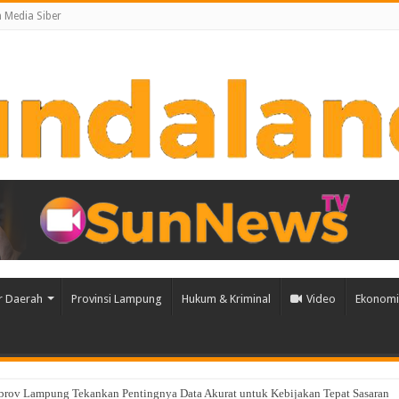
Media Siber
r Daerah
Provinsi Lampung
Hukum & Kriminal
Video
Ekonomi 
ih, Babinsa Peltu Satya Ranner Anggara Rampungkan Pembangunan Sumur Bor di 