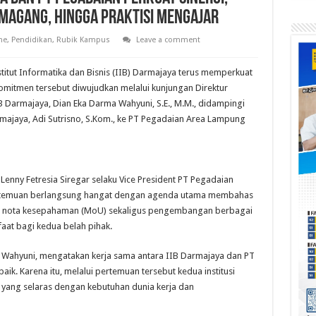
 Magang, hingga Praktisi Mengajar
ne
,
Pendidikan
,
Rubik Kampus
Leave a comment
ut Informatika dan Bisnis (IIB) Darmajaya terus memperkuat
Komitmen tersebut diwujudkan melalui kunjungan Direktur
 Darmajaya, Dian Eka Darma Wahyuni, S.E., M.M., didampingi
majaya, Adi Sutrisno, S.Kom., ke PT Pegadaian Area Lampung
enny Fetresia Siregar selaku Vice President PT Pegadaian
Pertemuan berlangsung hangat dengan agenda utama membahas
an nota kesepahaman (MoU) sekaligus pengembangan berbagai
at bagi kedua belah pihak.
a Wahyuni, mengatakan kerja sama antara IIB Darmajaya dan PT
aik. Karena itu, melalui pertemuan tersebut kedua institusi
yang selaras dengan kebutuhan dunia kerja dan