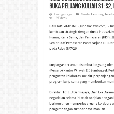
Buka Peluang Kuliah S1-S2,
4 minggu ago
Bandar Lampung
,
headli
140 Views
BANDAR LAMPUNG (sundalanews.com) – Instit
kemitraan strategis dengan dunia industri. 
Humas, Kerja Sama, dan Pemasaran (HKP) IIB
Senior Staf Pemasaran Pascasarjana IIB Dar
pada Rabu (8/7/26).
Kunjungan tersebut disambut langsung oleh L
(Persero) Kantor Wilayah III Sumbagsel. 
penguatan kolaborasi melalui perpanjang
program kerja sama yang memberikan manfa
Direktur HKP IIB Darmajaya, Dian Eka Darm
Pegadaian selama ini telah berjalan dengan b
berkomitmen memperluas ruang kolaborasi 
pengembangan sumber daya manusia.