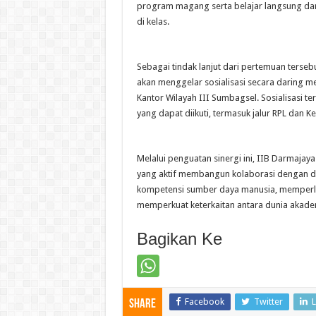
program magang serta belajar langsung dari 
di kelas.
Sebagai tindak lanjut dari pertemuan terse
akan menggelar sosialisasi secara daring m
Kantor Wilayah III Sumbagsel. Sosialisasi
yang dapat diikuti, termasuk jalur RPL dan K
Melalui penguatan sinergi ini, IIB Darmaj
yang aktif membangun kolaborasi dengan du
kompetensi sumber daya manusia, memperlua
memperkuat keterkaitan antara dunia akadem
Bagikan Ke
Facebook
Twitter
L
Share