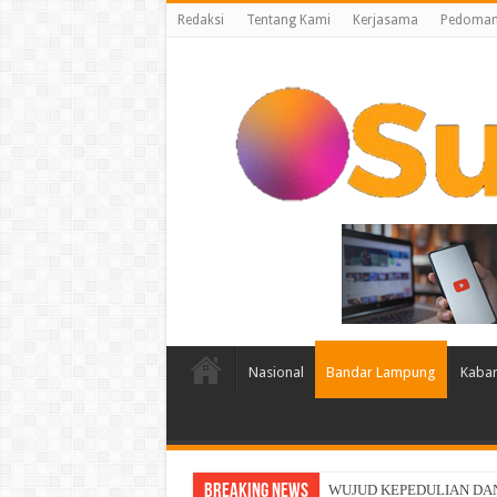
Redaksi
Tentang Kami
Kerjasama
Pedoman 
Nasional
Bandar Lampung
Kabar
Breaking News
Indosat, Ooredoo Group, Nok