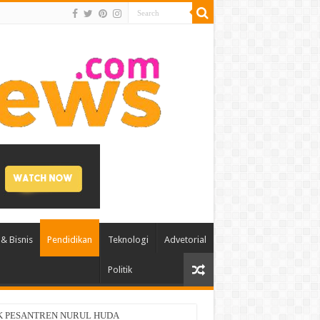
& Bisnis
Pendidikan
Teknologi
Advetorial
Politik
di Asia-Pasifik