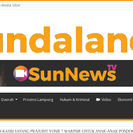
Media Siber
 Daerah
Provinsi Lampung
Hukum & Kriminal
Video
Ekonomi 
ia, dan NVIDIA Luncurkan Zankore, Bangun Infrastruktur AI Terintegrasi Terbesar 