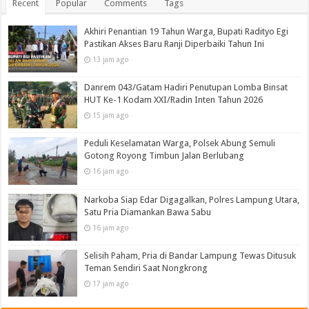
Recent
Popular
Comments
Tags
Akhiri Penantian 19 Tahun Warga, Bupati Radityo Egi
Pastikan Akses Baru Ranji Diperbaiki Tahun Ini
13 jam ago
Danrem 043/Gatam Hadiri Penutupan Lomba Binsat
HUT Ke-1 Kodam XXI/Radin Inten Tahun 2026
15 jam ago
Peduli Keselamatan Warga, Polsek Abung Semuli
Gotong Royong Timbun Jalan Berlubang
16 jam ago
Narkoba Siap Edar Digagalkan, Polres Lampung Utara,
Satu Pria Diamankan Bawa Sabu
16 jam ago
Selisih Paham, Pria di Bandar Lampung Tewas Ditusuk
Teman Sendiri Saat Nongkrong
17 jam ago