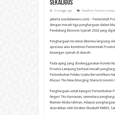
Sekaligus
4 minggu ago
headline
,
Provinsi Lamp
Jakarta (sundalanews.com) – Pemerintah Pro
dengan meraih tiga penghargaan dalam Mala
Pendukung Ekonomi Syariah 2026 yang digelar
Penghargaan tersebut diterima langsung ole
apresiasi atas komitmen Pemerintah Prov
keuangan syariah di daerah.
Pada ajang yang diselenggarakan Komite Na
Provinsi Lampung berhasil meraih pengharga
Pertumbuhan Pelaku Usaha Bersertifikasi Hala
Khusus The New Emerging Sharia Economic 
Penghargaan untuk kategori Pertumbuhan Pel
Negeri Tito Karnavian, sementara pengharga
Maman Abdurrahman. Adapun penghargaan k
diserahkan oleh Direktur Eksekutif KNEKS, Sa