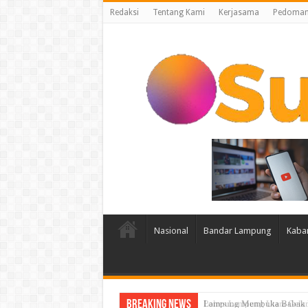
Redaksi
Tentang Kami
Kerjasama
Pedoman 
Nasional
Bandar Lampung
Kaba
Breaking News
Lampung Membuka Babak Bar