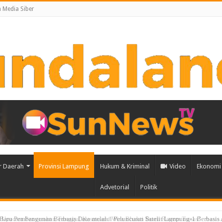
Media Siber
r Daerah
Provinsi Lampung
Hukum & Kriminal
Video
Ekonomi 
Advetorial
Politik
u Pembangunan Berbasis Data melalui Peluncuran Satelit Lampung-1 Berbasis 