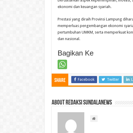
berdasarkan aspek kepemimpinan, inovasi,
ekonomi dan keuangan syariah.
Prestasi yang diraih Provinsi Lampung dih
memperluas pengembangan ekonomi syariah
pertumbuhan UMKM, serta memperkuat kont
dan nasional.
Bagikan Ke
Facebook
Twitter
L
Share
About Redaksi Sundalanews