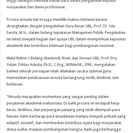
tinggi sekaligus memulai babak baru dalam pengabdian kepada
masyarakat dan dunia profesional.
Prosesi wisuda kali ini juga memiliki makna istimewa karena
dirangkaikan dengan pengukuhan Guru Besar UBL, Prof. Dr. Ida
Farida, M.Si., dalam bidang kepakaran Manajemen Publik. Pengukuhan
tersebut menjadi bagian dari upaya UBL dalam memperkuat kapasitas
akademik dan kontribusi keilmuan bagi pembangunan nasional.
Wakil Rektor I Bidang Akademik, Riset, dan Inovasi UBL, Prof. Erry
Yulian Triblas Adesta, Ph.D., C.Eng., MIMechE., IPM., mengatakan
bahwa seluruh persiapan telah dilakukan secara optimal guna
memastikan pelaksanaan wisuda berlangsung tertib, khidmat, dan
berkesan.
“Wisuda merupakan momentum yang sangat penting dalam
perjalanan akademik mahasiswa. Di balik prosesi ini terdapat kerja
keras, dedikasi, dan perjuangan panjang yang telah ditempuh para
lulusan. Kami berharap para wisudawan mampu menjadi pribadi yang
adaptif, inovatif, dan memberikan kontribusi nyata bagi masyarakat,
dunia usaha, maupun pembangunan bangsa. Kami juga berbangga