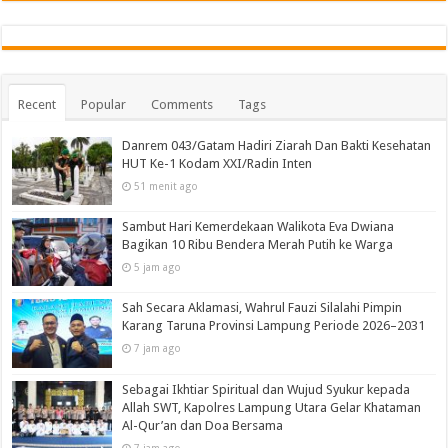
Recent
Popular
Comments
Tags
Danrem 043/Gatam Hadiri Ziarah Dan Bakti Kesehatan
HUT Ke-1 Kodam XXI/Radin Inten
51 menit ago
Sambut Hari Kemerdekaan Walikota Eva Dwiana
Bagikan 10 Ribu Bendera Merah Putih ke Warga
5 jam ago
Sah Secara Aklamasi, Wahrul Fauzi Silalahi Pimpin
Karang Taruna Provinsi Lampung Periode 2026–2031
7 jam ago
Sebagai Ikhtiar Spiritual dan Wujud Syukur kepada
Allah SWT, Kapolres Lampung Utara Gelar Khataman
Al-Qur’an dan Doa Bersama
7 jam ago