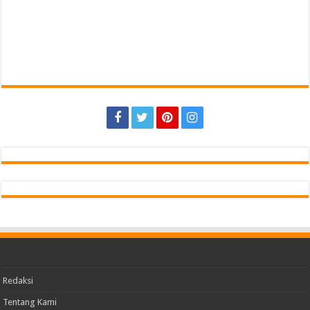
5 jam ago
Wagub Jihan Kukuhkan Pengurus Mabigus dan
Pembina Gudep UIN Raden Intan, Dorong Pramuka
Perkuat Karakter Generasi Muda
5 jam ago
SMA YP UNILA RAIH ANUGERAH SEKOLAH HIJAU
(GREEN SCHOOL AWARD) 2026 DARI APPeL HIJAU
INDONESIA
5 jam ago
Tak Sekadar Hobi Game, Alumnus SMK Citra Angkasa
Muhammad Rifa’i Bidik Masa Depan Lewat PTI
Kampus Unggul Darmajaya
6 jam ago
Find us on Facebook