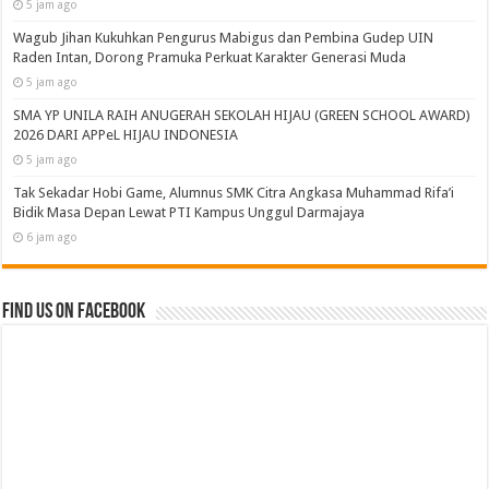
Recent
Popular
Comments
Tags
Pemprov dan DPRD Lampung Sepakati Perubahan
KUA-PPAS APBD 2026
5 jam ago
Pemprov Lampung Intensifkan Percepatan
Penanggulangan Tuberkulosis di Tanggamus