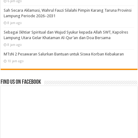
6 jam ago
Sah Secara Aklamasi, Wahrul Fauzi Silalahi Pimpin
Karang Taruna Provinsi Lampung Periode 2026–2031
8 jam ago
Sebagai Ikhtiar Spiritual dan Wujud Syukur kepada
Allah SWT, Kapolres Lampung Utara Gelar Khataman
Al-Qur’an dan Doa Bersama
8 jam ago
MTsN 2 Pesawaran Salurkan Bantuan untuk Siswa
Korban Kebakaran
10 jam ago
Find us on Facebook