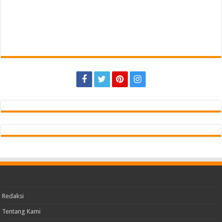
di Tanggamus
18 jam ago
Wagub Jihan Kukuhkan Pengurus Mabigus dan Pembina Gudep UIN
Raden Intan, Dorong Pramuka Perkuat Karakter Generasi Muda
18 jam ago
SMA YP UNILA RAIH ANUGERAH SEKOLAH HIJAU (GREEN SCHOOL AWARD)
2026 DARI APPeL HIJAU INDONESIA
18 jam ago
Find us on Facebook