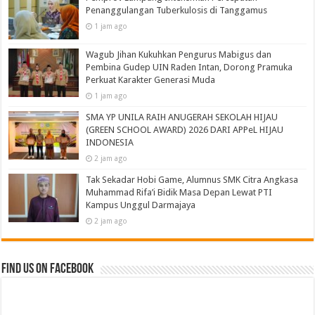
Penanggulangan Tuberkulosis di Tanggamus
1 jam ago
Wagub Jihan Kukuhkan Pengurus Mabigus dan
Pembina Gudep UIN Raden Intan, Dorong Pramuka
Perkuat Karakter Generasi Muda
1 jam ago
SMA YP UNILA RAIH ANUGERAH SEKOLAH HIJAU
(GREEN SCHOOL AWARD) 2026 DARI APPeL HIJAU
INDONESIA
2 jam ago
Tak Sekadar Hobi Game, Alumnus SMK Citra Angkasa
Muhammad Rifa’i Bidik Masa Depan Lewat PTI
Kampus Unggul Darmajaya
2 jam ago
Find us on Facebook