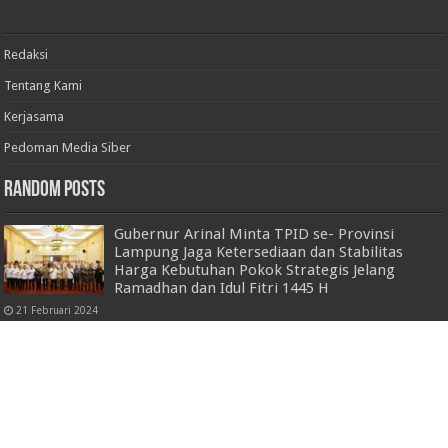
Redaksi
Tentang Kami
Kerjasama
Pedoman Media Siber
Random Posts
Gubernur Arinal Minta TPID se- Provinsi
Lampung Jaga Ketersediaan dan Stabilitas
Harga Kebutuhan Pokok Strategis Jelang
Ramadhan dan Idul Fitri 1445 H
21 Februari 2024
Membangun dari Desa, Desaku Maju Jadi
Motor Penggerak Ekonomi Lampung
4 Juni 2025
Pimpin Apel Besar Polisi RW, Ini Amanat
Kapolres Pesawaran