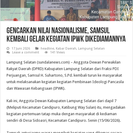
Gencarkan Nilai Nasionalisme, Samsul
Kembali Gelar Kegiatan IPWK Dikediamannya
17 Juni 2026
headline
,
Kabar Daerah
,
Lampung Selatan
Leave a comment
141 Views
Lampung Selatan (sundalanews.com) – Anggota Dewan Perwakilan
Rakyat Daerah (DPRD) Kabupaten Lampung Selatan dari Fraksi PDI
Perjuangan, Samsul H. Suhartono, S.Pd. kembali turun ke masyarakat
untuk melaksanakan kegiatan kegiatan Pembinaan Ideologi Pancasila
dan Wawasan Kebangsaan (IPWK).
Kali ini, Anggota Dewan Kabupaten Lampung Selatan dari dapil 7
(Meliputi Kecamatan Candipuro, Katibung Way Sulan) itu, mengadakan
kegiatan pertemuan tatap muka dengan masyarakat di kediaman
sendiri di Desa Sidoasri, Kecamatan Candipuro. Senin (15/06/2026).
Tampak antusiasme warga mengikuti kegiatan yang dikemas secara