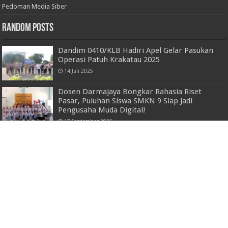
Pedoman Media Siber
Random Posts
Dandim 0410/KLB Hadiri Apel Gelar Pasukan
Operasi Patuh Krakatau 2025
14 Juli 2025
Dosen Darmajaya Bongkar Rahasia Riset
Pasar, Puluhan Siswa SMKN 9 Siap Jadi
Pengusaha Muda Digital!
17 September 2025
Taklukan Tim Jabar, Tim Tenis Meja
Lampung Pada PORNAS KORPRI XVI Pastikan
Melaju Ke Babak Semi Final
18 Juli 2023
Kapolda Lampung pimpin rapat kesiapan,
dalam menghadapi arus mudik lebaran tahun
2022
26 April 2022
Terlihat Dipemusatan Latihan, Youssef