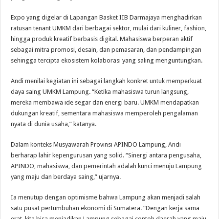
Expo yang digelar di Lapangan Basket IIB Darmajaya menghadirkan
ratusan tenant UMKM dari berbagai sektor, mulai dari kuliner, fashion,
hingga produk kreatif berbasis digital. Mahasiswa berperan aktif
sebagai mitra promosi, desain, dan pemasaran, dan pendampingan
sehingga tercipta ekosistem kolaborasi yang saling menguntungkan.
Andi menilai kegiatan ini sebagai langkah konkret untuk memperkuat
daya saing UMKM Lampung. “Ketika mahasiswa turun langsung,
mereka membawa ide segar dan energi baru. UMKM mendapatkan
dukungan kreatif, sementara mahasiswa memperoleh pengalaman
nyata di dunia usaha,” katanya.
Dalam konteks Musyawarah Provinsi APINDO Lampung, Andi
berharap lahir kepengurusan yang solid. “Sinergi antara pengusaha,
APINDO, mahasiswa, dan pemerintah adalah kunci menuju Lampung
yang maju dan berdaya saing,” ujarnya.
Ia menutup dengan optimisme bahwa Lampung akan menjadi salah
satu pusat pertumbuhan ekonomi di Sumatera. “Dengan kerja sama
erat, kita bisa menjadikan Lampung sebagai contoh daerah yang maju