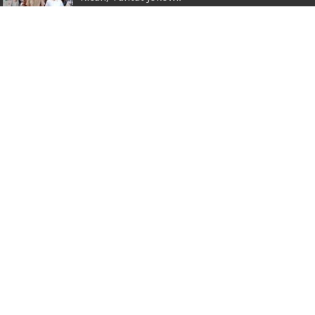
20 April 2022
Korban Longsor di Perkebunan Umbul Talang
Ribut Air Naningan Berhasil Ditemukan
28 Mei 2024
Dua Bahan Pangan Pokok Di Pasar Hanura
Alami Penurunan
12 Juni 2024
Bupati Nanda Indira Lantik Sembilan Kepala
Desa Terpilih Hasil Pilkades Antar Waktu
14 Februari 2026