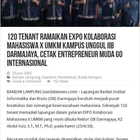
120 Tenant Ramaikan EXPO Kolaborasi
Mahasiswa X UMKM Kampus Unggul IIB
Darmajaya, Cetak Entrepreneur Muda Go
Internasional
25 Juni 2026
Bandar Lampung
,
headline
,
Pendidikan
,
Rubik Kampus
Leave a comment
152 Views
BANDAR LAMPUNG (sundalanews.com) – Lapangan Basket Institut
Informatika dan Bisnis (IIB) Darmajaya berubah menjadi pusat
kreativitas dan semangat kewirausahaan mahasiswa. Sebanyak 120
tenant memadati lapangan dalam gelaran EXPO Kolaborasi
Mahasiswa X UMKM yang resmi dibuka Rektor IIB Darmajaya, RZ
Abdul Aziz, S.T., M.T., Ph.D. pada Kamis (25/6/26).
Beragam produk dan layanan ditampilkan, mulai dari kuliner, fesyen,