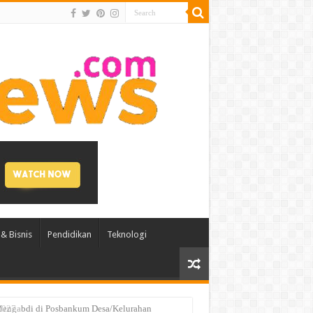
& Bisnis
Pendidikan
Teknologi
engabdi di Posbankum Desa/Kelurahan