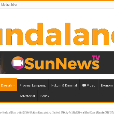
Media Siber
 Daerah
Provinsi Lampung
Hukum & Kriminal
Video
Ekonomi 
Advetorial
Politik
aya dan Kanwil Kemenkum Lampung Teken PKS, Mahasiswa Hukum Bisnis Siap M