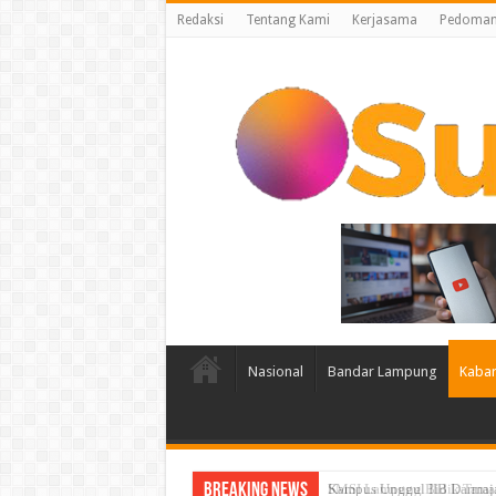
Redaksi
Tentang Kami
Kerjasama
Pedoman 
Nasional
Bandar Lampung
Kabar
Breaking News
Kampus Unggul IIB Darmaj