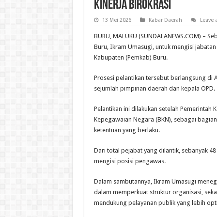
Kinerja Birokrasi
13 Mei 2026
Kabar Daerah
Leave
BURU, MALUKU (SUNDALANEWS.COM) – Sebanyak
Buru, Ikram Umasugi, untuk mengisi jabatan
Kabupaten (Pemkab) Buru.
Prosesi pelantikan tersebut berlangsung di 
sejumlah pimpinan daerah dan kepala OPD.
Pelantikan ini dilakukan setelah Pemerint
Kepegawaian Negara (BKN), sebagai bagian 
ketentuan yang berlaku.
Dari total pejabat yang dilantik, sebanyak 
mengisi posisi pengawas.
Dalam sambutannya, Ikram Umasugi menegas
dalam memperkuat struktur organisasi, seka
mendukung pelayanan publik yang lebih opt