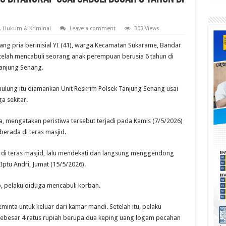
,
Hukum & Kriminal
Leave a comment
303 Views
g pria berinisial YI (41), warga Kecamatan Sukarame, Bandar
 telah mencabuli seorang anak perempuan berusia 6 tahun di
anjung Senang.
mulung itu diamankan Unit Reskrim Polsek Tanjung Senang usai
a sekitar.
a, mengatakan peristiwa tersebut terjadi pada Kamis (7/5/2026)
berada di teras masjid.
 di teras masjid, lalu mendekati dan langsung menggendong
ptu Andri, Jumat (15/5/2026).
, pelaku diduga mencabuli korban.
nta untuk keluar dari kamar mandi. Setelah itu, pelaku
besar 4 ratus rupiah berupa dua keping uang logam pecahan