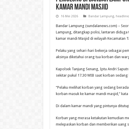
Kamar Mandi Masjid
16 Mei 2026
Bandar Lampung
,
headline
Bandar Lampung (sundalanews.com) – Seoran
Lampung, ditangkap polisi, lantaran diduga
kamar mandi Masjid di wilayah Kecamatan T
Pelaku yang sehari-hari bekerja sebagai pe
aksinya diketahui orang tua korban dan warg
Kapolsek Tanjung Senang, Iptu Andri Saputr
sekitar pukul 17.30 WIB saat korban sedang 
“Pelaku melihat korban yang sedang berada
korban masuk ke kamar mandi masjid,” kata I
Di dalam kamar mandi yang pintunya ditutup
Korban yang merasa ketakutan kemudian memi
melepaskan korban dan memberikan uang se