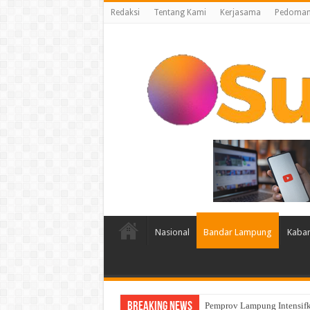
Redaksi
Tentang Kami
Kerjasama
Pedoman 
Nasional
Bandar Lampung
Kabar
Breaking News
Pemprov Lampung Intensifk