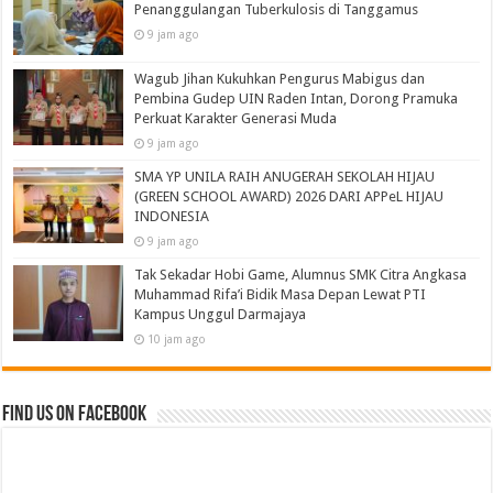
Penanggulangan Tuberkulosis di Tanggamus
9 jam ago
Wagub Jihan Kukuhkan Pengurus Mabigus dan
Pembina Gudep UIN Raden Intan, Dorong Pramuka
Perkuat Karakter Generasi Muda
9 jam ago
SMA YP UNILA RAIH ANUGERAH SEKOLAH HIJAU
(GREEN SCHOOL AWARD) 2026 DARI APPeL HIJAU
INDONESIA
9 jam ago
Tak Sekadar Hobi Game, Alumnus SMK Citra Angkasa
Muhammad Rifa’i Bidik Masa Depan Lewat PTI
Kampus Unggul Darmajaya
10 jam ago
Find us on Facebook