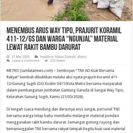
Menembus Arus Way Tipo, Prajurit Koramil
411-12/GS dan Warga “Ngunjal” Material
Lewat Rakit Bambu Darurat
21 Mei 2026
headline
,
Kabar Daerah
,
Metro
Leave a comment
223 Views
METRO (sundalanews.com) – Semboyan “TNI AD Kuat Bersama
Rakyat” kembali dibuktikan melalui aksi nyata prajurit Koramil 411-
12/Gunung Sugih (GS) Kodim 0411/Kota Metro bersama masyarakat
dalam pembangunan Jembatan Gantung Garuda di Sungai Way Tipo,
Kelurahan Gunung Sugih, Kamis (21/05/2026).
Di tengah cuaca mendung dan derasnya arus sungai, personel TNI
bersama warga tetap bahu-membahu melangsir material pondasi
menggunakan rakit bambu darurat. Semangat gotong royong dan
kemanunggalan TNI bersama rakyat tampak begitu kuat saat material