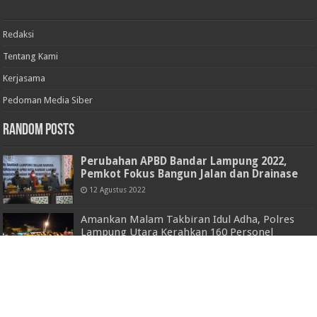
Redaksi
Tentang Kami
Kerjasama
Pedoman Media Siber
Random Posts
Perubahan APBD Bandar Lampung 2022,
Pemkot Fokus Bangun Jalan dan Drainase
12 Agustus 2022
Amankan Malam Takbiran Idul Adha, Polres
Lampung Utara Kerahkan 160 Personel
17 Juni 2024
Ketagihan Main Game Online, Dua Remaja
Nekat Rampas Handphone Ditangkap Polda
Lampung