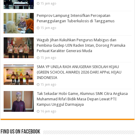
15 jam ago
Pemprov Lampung Intensifkan Percepatan
Penanggulangan Tuberkulosis di Tanggamus
15 jam ago
Wagub Jihan Kukuhkan Pengurus Mabigus dan
Pembina Gudep UIN Raden Intan, Dorong Pramuka
Perkuat Karakter Generasi Muda
15 jam ago
SMA YP UNILA RAIH ANUGERAH SEKOLAH HIJAU
(GREEN SCHOOL AWARD) 2026 DARI APPeL HIJAU
INDONESIA
15 jam ago
Tak Sekadar Hobi Game, Alumnus SMK Citra Angkasa
Muhammad Rifa’i Bidik Masa Depan Lewat PTI
Kampus Unggul Darmajaya
16 jam ago
Find us on Facebook