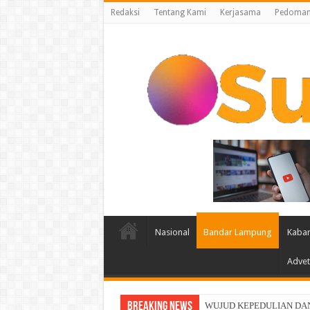
Redaksi
Tentang Kami
Kerjasama
Pedoman 
Nasional
Bandar Lampung
Kabar
Advet
Breaking News
Indosat, Ooredoo Group, Nok