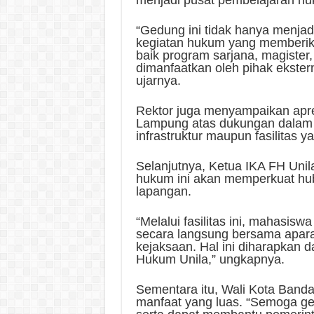
menjadi pusat pembelajaran huku
“Gedung ini tidak hanya menjad
kegiatan hukum yang memberik
baik program sarjana, magister, 
dimanfaatkan oleh pihak ekster
ujarnya.
Rektor juga menyampaikan apr
Lampung atas dukungan dalam 
infrastruktur maupun fasilitas y
Selanjutnya, Ketua IKA FH Uni
hukum ini akan memperkuat hub
lapangan.
“Melalui fasilitas ini, mahasis
secara langsung bersama apara
kejaksaan. Hal ini diharapkan d
Hukum Unila,” ungkapnya.
Sementara itu, Wali Kota Band
manfaat yang luas. “Semoga ged