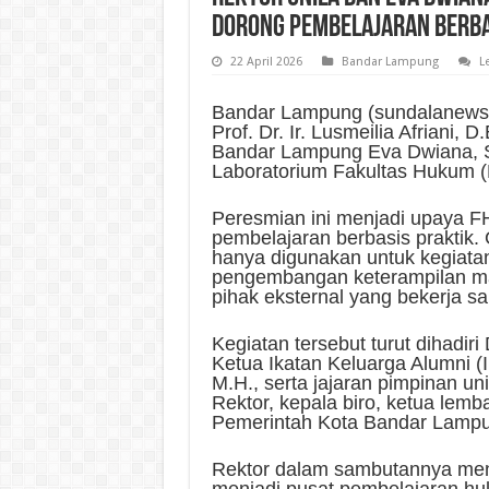
Dorong Pembelajaran Berba
22 April 2026
Bandar Lampung
L
Bandar Lampung (sundalanews.
Prof. Dr. Ir. Lusmeilia Afriani,
Bandar Lampung Eva Dwiana, S
Laboratorium Fakultas Hukum (F
Peresmian ini menjadi upaya F
pembelajaran berbasis praktik. 
hanya digunakan untuk kegiatan
pengembangan keterampilan ma
pihak eksternal yang bekerja s
Kegiatan tersebut turut dihadiri
Ketua Ikatan Keluarga Alumni (I
M.H., serta jajaran pimpinan uni
Rektor, kepala biro, ketua lemb
Pemerintah Kota Bandar Lamp
Rektor dalam sambutannya men