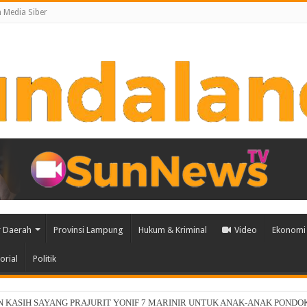
Media Siber
 Daerah
Provinsi Lampung
Hukum & Kriminal
Video
Ekonomi 
orial
Politik
ia, dan NVIDIA Luncurkan Zankore, Bangun Infrastruktur AI Terintegrasi Terbesar 