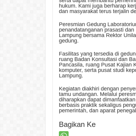
serta dapat membantu pemerin
hukum. Kami juga berharap kerj
dan masyarakat terus terjalin d
Peresmian Gedung Laboratoriu
penandatanganan prasasti dan 
Lampung bersama Rektor Unila, 
gedung.
Fasilitas yang tersedia di gedu
ruang Badan Konsultasi dan B
Pancasila, ruang Pusat Kajian 
komputer, serta pusat studi ke
Lampung.
Kegiatan diakhiri dengan penye
tamu undangan. Melalui peresm
diharapkan dapat dimanfaatkan
berbasis praktik sekaligus peng
pemerintah, dan aparat penega
Bagikan Ke