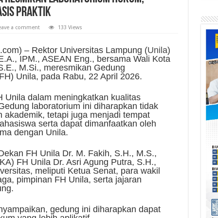
sis Praktik
eave a comment
133 Views
com) – Rektor Universitas Lampung (
Unila
)
 D.E.A., IPM., ASEAN Eng., bersama Wali Kota
.E., M.Si., meresmikan Gedung
H) Unila, pada Rabu, 22 April 2026.
H Unila dalam meningkatkan kualitas
Gedung laboratorium ini diharapkan tidak
 akademik, tetapi juga menjadi tempat
hasiswa serta dapat dimanfaatkan oleh
ama dengan Unila.
 Dekan FH Unila Dr. M. Fakih, S.H., M.S.,
KA) FH Unila Dr. Asri Agung Putra, S.H.,
versitas, meliputi Ketua Senat, para wakil
aga, pimpinan FH Unila, serta jajaran
ung.
yampaikan, gedung ini diharapkan dapat