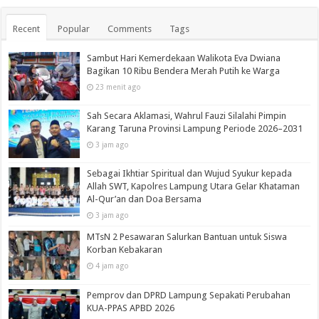
Recent
Popular
Comments
Tags
Sambut Hari Kemerdekaan Walikota Eva Dwiana
Bagikan 10 Ribu Bendera Merah Putih ke Warga
23 menit ago
Sah Secara Aklamasi, Wahrul Fauzi Silalahi Pimpin
Karang Taruna Provinsi Lampung Periode 2026–2031
3 jam ago
Sebagai Ikhtiar Spiritual dan Wujud Syukur kepada
Allah SWT, Kapolres Lampung Utara Gelar Khataman
Al-Qur’an dan Doa Bersama
3 jam ago
MTsN 2 Pesawaran Salurkan Bantuan untuk Siswa
Korban Kebakaran
4 jam ago
Pemprov dan DPRD Lampung Sepakati Perubahan
KUA-PPAS APBD 2026