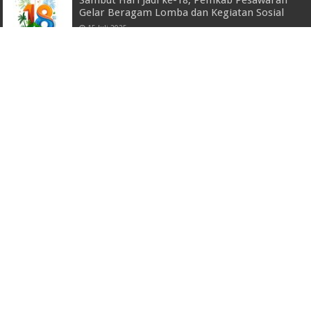
Gelar Beragam Lomba dan Kegiatan Sosial
15 Juli 2025
Pangdam XXI/Radin Inten Pimpin Upacara
Hari Juang Infanteri ke-77 Tahun 2025
19 Desember 2025
Bandar Lampung Terpilih Jadi Tuan Rumah
HUT Apeksi ke 22
15 Maret 2022
Polres Lampung Utara Ringkus Pelaku
Spesialis Curanmor dan Pembobol Rumah.
3 April 2026