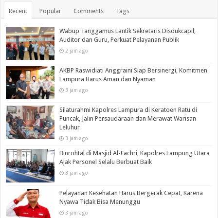
Recent
Popular
Comments
Tags
Wabup Tanggamus Lantik Sekretaris Disdukcapil,
Auditor dan Guru, Perkuat Pelayanan Publik
2 jam ago
AKBP Raswidiati Anggraini Siap Bersinergi, Komitmen
Lampura Harus Aman dan Nyaman
3 jam ago
Silaturahmi Kapolres Lampura di Keratoen Ratu di
Puncak, Jalin Persaudaraan dan Merawat Warisan
Leluhur
3 jam ago
Binrohtal di Masjid Al-Fachri, Kapolres Lampung Utara
Ajak Personel Selalu Berbuat Baik
3 jam ago
Pelayanan Kesehatan Harus Bergerak Cepat, Karena
Nyawa Tidak Bisa Menunggu
3 jam ago