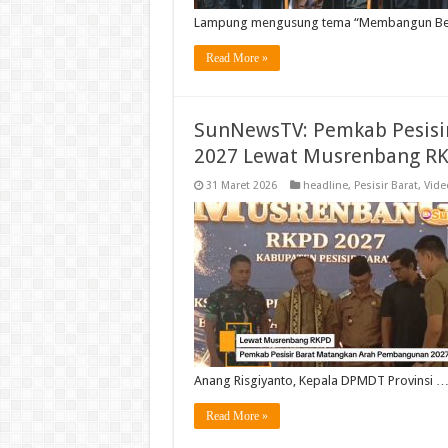
Lampung mengusung tema “Membangun B
Read More »
SunNewsTV: Pemkab Pesisi
2027 Lewat Musrenbang R
31 Maret 2026
headline
,
Pesisir Barat
,
Vide
Anang Risgiyanto, Kepala DPMDT Provinsi 
Read More »