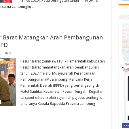
(31/3/2026). Pada peringatan tahun ini, Provinsi
ersama Lampungku …
r Barat Matangkan Arah Pembangunan
KPD
o
0
Pesisir Barat (SunNewsTV) – Pemerintah Kabupaten
Pesisir Barat mematangkan arah pembangunan
tahun 2027 melalui Musyawarah Perencanaan
Pembangunan (Musrenbang) Rencana Kerja
Pemerintah Daerah (RKPD) yang berlangsung di
Hotel Santika, Kecamatan Pesisir Tengah. ‎ ‎Kegiatan
tersebut dihadiri oleh sejumlah pejabat penting, di
antaranya Kepala Bappeda Provinsi Lampung
…