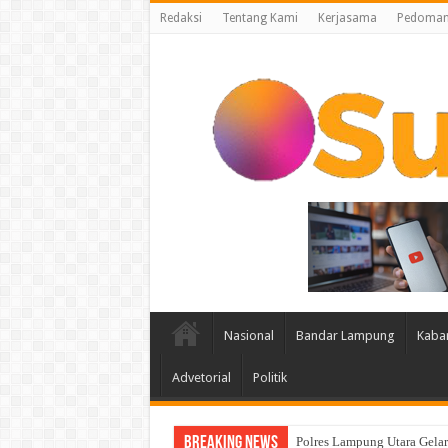
Redaksi
Tentang Kami
Kerjasama
Pedoman 
Nasional
Bandar Lampung
Kaba
Advetorial
Politik
Breaking News
Lampung Membuka Babak Bar