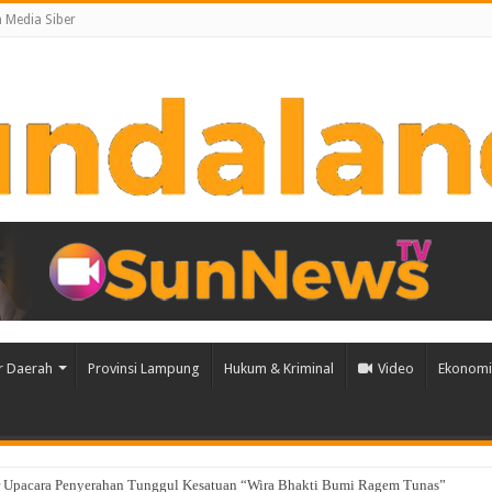
Media Siber
r Daerah
Provinsi Lampung
Hukum & Kriminal
Video
Ekonomi 
u Pembangunan Berbasis Data melalui Peluncuran Satelit Lampung-1 Berbasis 